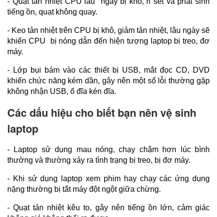
- Quạt tản nhiệt CPU lâu  ngày bị khô, rỉ sét và phát sinh 
tiếng ồn, quạt không quay.
- Keo tản nhiệt trên CPU bị khô, giảm tản nhiệt, lâu ngày sẽ 
khiến CPU  bị nóng dẫn đến hiện tượng laptop bị treo, đơ 
máy.
- Lớp bụi bám vào các thiết bị USB, mắt đọc CD, DVD 
khiến chức năng kém dần, gây nên một số lỗi thường gặp 
không nhận USB, ổ đĩa kén đĩa.
Các dấu hiệu cho biết bạn nên vệ sinh
laptop
- Laptop sử dụng mau nóng, chạy chậm hơn lúc bình 
thường và thường xảy ra tình trạng bị treo, bị đơ máy.
- Khi sử dụng laptop xem phim hay chạy các ứng dụng 
nặng thường bị tắt máy đột ngột giữa chừng.
- Quạt tản nhiệt kêu to, gây nên tiếng ồn lớn, cảm giác 