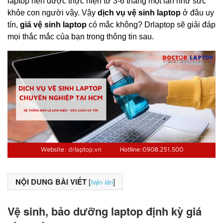
laptop nên được thực hiện từ 3-6 tháng một lần như sức 
khỏe con người vậy. Vậy 
dịch vụ vệ sinh laptop
 ở đâu uy 
tín, 
giá vệ sinh laptop
 có mắc không? Drlaptop sẽ giải đáp 
mọi thắc mắc của bạn trong thông tin sau.
NỘI DUNG BÀI VIẾT
[
]
hiện lên
Vệ sinh, bảo dưỡng laptop định kỳ giá