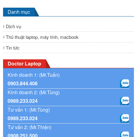
Danh mục
Dịch vụ
Thủ thuật laptop, máy tính, macbook
Tin tức
Doctor Laptop
Kinh doanh 1: (Mr.Tuấn)
0903.844.406
Kinh doanh 2: (Mr.Tùng)
0989.233.024
Tư vấn 1: (Mr.Tùng)
0989.233.024
Tư vấn 2: (Mr.Thiện)
0908.251.500