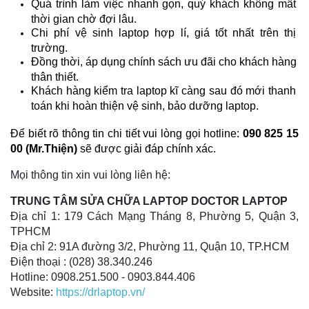
Quá trình làm việc nhanh gọn, quý khách không mất 
thời gian chờ đợi lâu.
Chi phí vệ sinh laptop hợp lí, giá tốt nhất trên thị 
trường.
Đồng thời, áp dụng chính sách ưu đãi cho khách hàng 
thân thiết.  
Khách hàng kiểm tra laptop kĩ càng sau đó mới thanh 
toán khi hoàn thiện vệ sinh, bảo dưỡng laptop.
Để biết rõ thông tin chi tiết vui lòng gọi hotline: 
090 825 15 
00 (Mr.Thiện) 
sẽ được giải đáp chính xác. 
Mọi thông tin xin vui lòng liên hệ:
TRUNG TÂM SỬA CHỮA LAPTOP DOCTOR LAPTOP
Địa chỉ 1: 179 Cách Mạng Tháng 8, Phường 5, Quận 3,
TPHCM
Địa chỉ 2: 91A đường 3/2, Phường 11, Quận 10, TP.HCM
Điện thoại : (028) 38.340.246
Hotline: 0908.251.500 - 0903.844.406
Website:
https://drlaptop.vn/