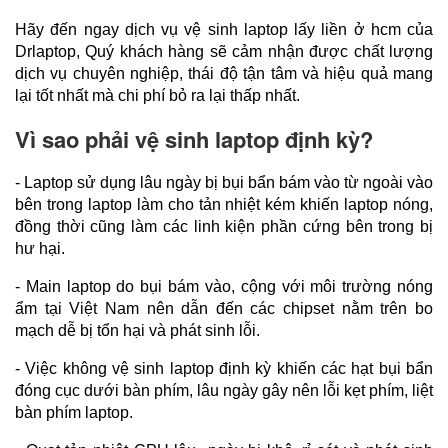
Hãy đến ngay dịch vụ vệ sinh laptop lấy liền ở hcm của 
Drlaptop, Quý khách hàng sẽ cảm nhận được chất lượng 
dịch vụ chuyên nghiệp, thái độ tận tâm và hiệu quả mang 
lại tốt nhất mà chi phí bỏ ra lại thấp nhất.
Vì sao phải vệ sinh laptop định kỳ?
- Laptop sử dụng lâu ngày bị bụi bẩn bám vào từ ngoài vào 
bên trong laptop làm cho tản nhiệt kém khiến laptop nóng, 
đồng thời cũng làm các linh kiện phần cứng bên trong bị 
hư hại.
- Main laptop do bụi bám vào, cộng với môi trường nóng 
ẩm tại Việt Nam nên dẫn đến các chipset nằm trên bo 
mạch dễ bị tổn hại và phát sinh lỗi.
- Việc không vệ sinh laptop định kỳ khiến các hạt bụi bẩn 
đóng cục dưới bàn phím, lâu ngày gây nên lỗi kẹt phím, liệt 
bàn phím laptop.