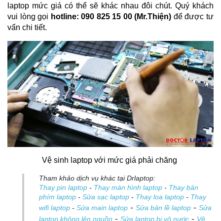
laptop mức giá có thể sẽ khác nhau đôi chút. Quý khách 
vui lòng gọi 
hotline: 090 825 15 00 (Mr.Thiện)
 để được tư 
vấn chi tiết.
Vệ sinh laptop với mức giá phải chăng 
Tham khảo dịch vụ khác tại Drlaptop:
Thay pin laptop
-
Thay màn hình laptop
-
Thay bàn
phím laptop
-
Sửa sạc laptop
-
Thay loa laptop
-
Thay
-
-
wifi laptop
-
Sửa main laptop
Sửa bản lề laptop
Sửa
-
-
laptop không lên nguồn
Sửa laptop bị vô nước
Vệ