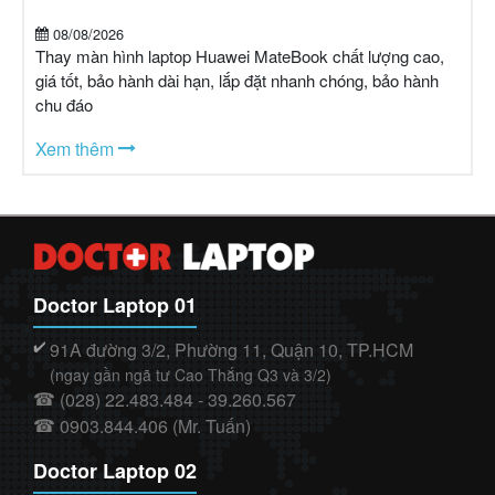
08/08/2026
Thay màn hình laptop Huawei MateBook chất lượng cao,
giá tốt, bảo hành dài hạn, lắp đặt nhanh chóng, bảo hành
chu đáo
Xem thêm
Doctor Laptop 01
91A đường 3/2, Phường 11, Quận 10, TP.HCM
✔️
(ngay gần ngã tư Cao Thắng Q3 và 3/2)
(028) 22.483.484 - 39.260.567
☎
0903.844.406 (Mr. Tuấn)
☎
Doctor Laptop 02