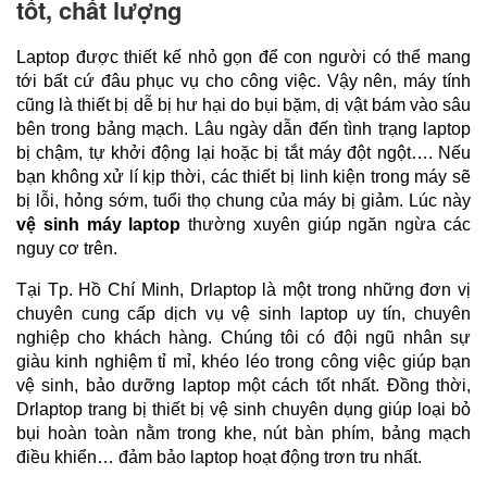
tốt, chất lượng
Laptop được thiết kế nhỏ gọn để con người có thể mang 
tới bất cứ đâu phục vụ cho công việc. Vậy nên, máy tính 
cũng là thiết bị dễ bị hư hại do bụi bặm, dị vật bám vào sâu 
bên trong bảng mạch. Lâu ngày dẫn đến tình trạng laptop 
bị chậm, tự khởi động lại hoặc bị tắt máy đột ngột…. Nếu 
bạn không xử lí kịp thời, các thiết bị linh kiện trong máy sẽ 
bị lỗi, hỏng sớm, tuổi thọ chung của máy bị giảm. Lúc này 
vệ sinh máy laptop
 thường xuyên giúp ngăn ngừa các 
nguy cơ trên.
Tại Tp. Hồ Chí Minh, Drlaptop là một trong những đơn vị 
chuyên cung cấp dịch vụ vệ sinh laptop uy tín, chuyên 
nghiệp cho khách hàng. Chúng tôi có đội ngũ nhân sự 
giàu kinh nghiệm tỉ mỉ, khéo léo trong công việc giúp bạn 
vệ sinh, bảo dưỡng laptop một cách tốt nhất. Đồng thời, 
Drlaptop trang bị thiết bị vệ sinh chuyên dụng giúp loại bỏ 
bụi hoàn toàn nằm trong khe, nút bàn phím, bảng mạch 
điều khiển… đảm bảo laptop hoạt động trơn tru nhất.