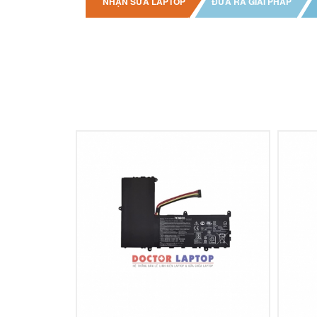
NHẬN SỬA LAPTOP
ĐƯA RA GIẢI PHÁP