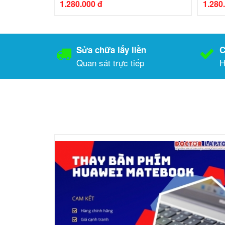
1.280.000 đ
1.280
Sửa chữa lấy liền
C
Quan sát trực tiếp
H