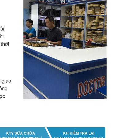
ải
hi
thời
 giao
ông
ược
KTV SỬA CHỮA
KH KIỂM TRA LẠI