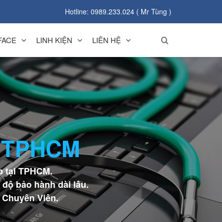
Hotline: 0989.233.024 ( Mr Tùng )
FACE
LINH KIỆN
LIÊN HỆ
 TPHCM
p tại TPHCM.
 độ bảo hành dài lâu.
a Chuyên Viên.