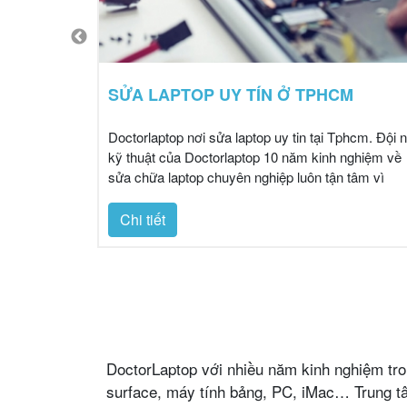
YÊN
SỬA LAPTOP UY TÍN Ở TPHCM
chữa iMac uy
Doctorlaptop nơi sửa laptop uy tin tại Tphcm. Đội 
khắc phục và
kỹ thuật của Doctorlaptop 10 năm kinh nghiệm về
tính iMac của
sửa chữa laptop chuyên nghiệp luôn tận tâm vì
c nhất và
khách hàng.
Chi tiết
DoctorLaptop với nhiều năm kinh nghiệm tro
surface, máy tính bảng, PC, iMac… Trung tâ