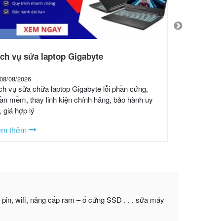
ch vụ sửa laptop Gigabyte
Thay pin 
08/08/2026
08/08/2026
ch vụ sửa chữa laptop Gigabyte lỗi phần cứng,
Thay pin lap
ần mềm, thay linh kiện chính hãng, bảo hành uy
hãng, lắp đặt
n, giá hợp lý
dịch vụ chuy
em thêm
Xem thêm
ai pin, wifi, nâng cấp ram – ổ cứng SSD . . . sửa máy