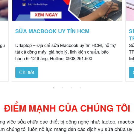
SỬA MACBOOK UY TÍN HCM
S
T
ngũ
Drlaptop – Địa chỉ sửa Macbook uy tín HCM, hỗ trợ
Sử
tất cả dòng máy, giá hợp lý, linh kiện chuẩn, bảo
TP
hành 6–12 tháng. Hotline: 0908.251.500
li
Chi tiết
ĐIỂM MẠNH
CỦA CHÚNG TÔI
ng việc sửa chữa các thiết bị công nghệ như: laptop, macbo
m chúng tôi luôn nỗ lực mang đến các dịch vụ sửa chữa uy 