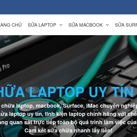
RANG CHỦ
SỬA LAPTOP
SỬA MACBOOK
SỬA SUR
HỮA LAPTOP UY TÍN
 chữa laptop, macbook, Surface, iMac chuyên nghiệ
ửa laptop uy tín, linh kiện laptop chính hãng với chế
g quan sát trực tiếp toàn bộ quá trình làm việc củ
Cam kết sửa chữa nhanh lấy liền!