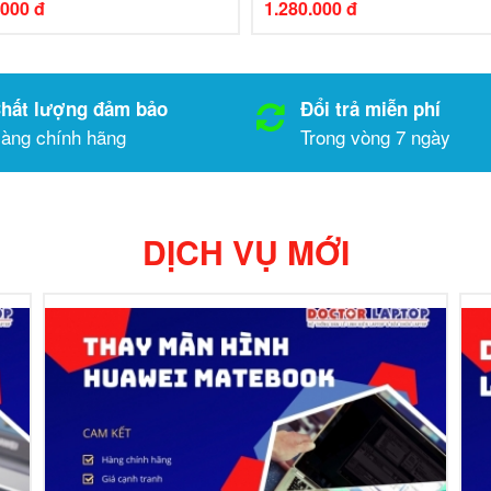
.000 đ
1.280.000 đ
hất lượng đảm bảo
Đổi trả miễn phí
àng chính hãng
Trong vòng 7 ngày
DỊCH VỤ
MỚI