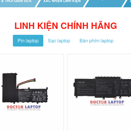
& THỜI GIAN SỬA
XÁC NHẬN LINH KIỆN
LINH KIỆN
CHÍNH HÃNG
Pin laptop
Sạc laptop
Bàn phím laptop