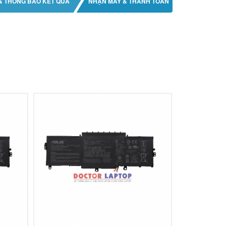
& THÔNG BÁO KẾT QUẢ
NHẬN MÁY & THANH TOÁN