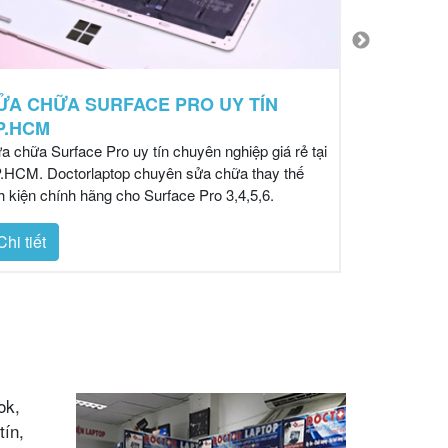
ỬA CHỮA SURFACE PRO UY TÍN
SỬA CHỮ
P.HCM
NGHIỆP 
a chữa Surface Pro uy tín chuyên nghiệp giá rẻ tại
DoctorLaptop
.HCM. Doctorlaptop chuyên sửa chữa thay thế
tín, chuyên 
nh kiện chính hãng cho Surface Pro 3,4,5,6.
sửa chữa tất
bạn một cách
nhanh nhất.
Chi tiết
Chi tiết
ok,
tín,