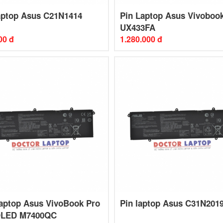
aptop Asus C21N1414
Pin Laptop Asus Vivoboo
UX433FA
00 đ
1.280.000 đ
aptop Asus VivoBook Pro
Pin laptop Asus C31N201
OLED M7400QC