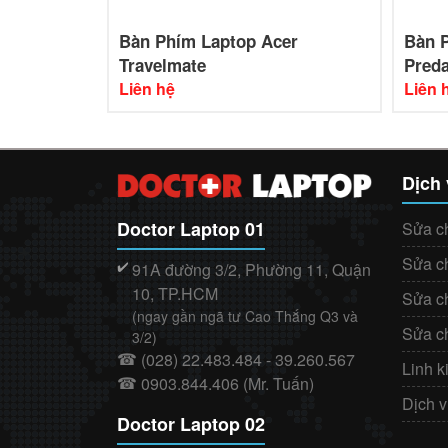
e ES1-432
Bàn Phím Laptop Acer
Bàn 
Travelmate
Preda
Liên hệ
Liên 
Dịch
Doctor Laptop 01
Sửa c
Sửa c
91A đường 3/2, Phường 11, Quận
✔️
10, TP.HCM
Sửa c
(ngay gần ngã tư Cao Thắng Q3 và
Sửa c
3/2)
(028) 22.483.484 - 39.260.567
☎
Linh k
0903.844.406 (Mr. Tuấn)
☎
Dịch 
Doctor Laptop 02