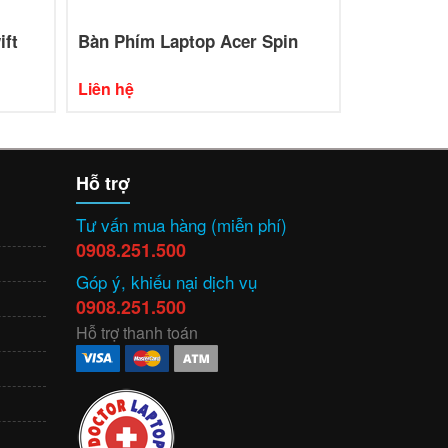
ift
Bàn Phím Laptop Acer Spin
Bàn Phím 
Liên hệ
Liên hệ
Hỗ trợ
Tư vấn mua hàng (miễn phí)
0908.251.500
Góp ý, khiếu nại dịch vụ
0908.251.500
Hỗ trợ thanh toán