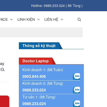
Hotline: 0989.233.024 ( Mr Tùng )
FACE
LINH KIỆN
LIÊN HỆ
Thông số kỹ thuật
Doctor Laptop
hay
1G.
Kinh doanh 1: (Mr.Tuấn)
0903.844.406
Kinh doanh 2: (Mr.Tùng)
0989.233.024
Tư vấn 1: (Mr.Tùng)
0989.233.024