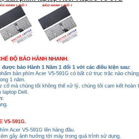
 CHẾ ĐỘ BẢO HÀNH NHANH.
G được b
ảo Hành 1 Năm 1 đổi 1 với các điều kiện sau:
phẩm bàn phím Acer V5-591G có bất cứ trục trặc nào chúng 
rong 1 năm.
 cố mà chúng tôi không thể xử lý, chúng tôi cam kết hoàn t
laptop Dell.
h:
ạng.
 V5-591G.
phím Acer V5-591G lên hàng đầu.
kém gây ảnh hưởng tới máy trong quá trình sử dụng.