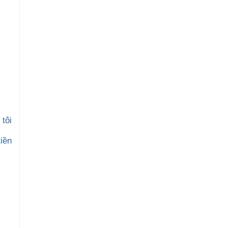
tôi
iền