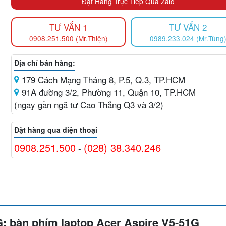
Đặt Hàng Trực Tiếp Qua Zalo
TƯ VẤN 1
TƯ VẤN 2
0908.251.500 (Mr.Thiện)
0989.233.024 (Mr.Tùng
Địa chỉ bán hàng:
179 Cách Mạng Tháng 8, P.5, Q.3, TP.HCM
91A đường 3/2, Phường 11, Quận 10, TP.HCM
(ngay gần ngã tư Cao Thắng Q3 và 3/2)
Đặt hàng qua điện thoại
0908.251.500
(028) 38.340.246
-
; bàn phím laptop
Acer
Aspire
V5-5
1G