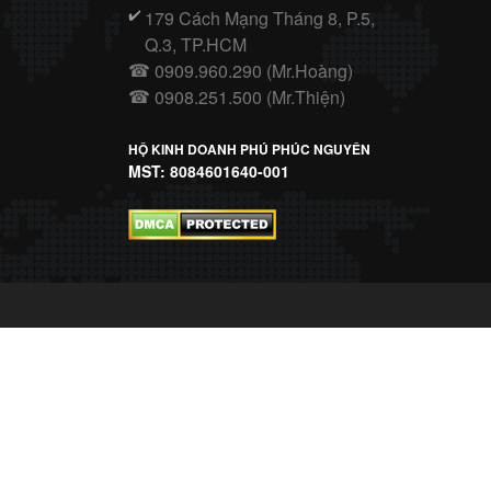
179 Cách Mạng Tháng 8, P.5,
✔️
Q.3, TP.HCM
0909.960.290 (Mr.Hoàng)
☎
0908.251.500 (Mr.Thiện)
☎
HỘ KINH DOANH PHÚ PHÚC NGUYÊN
MST: 8084601640-001