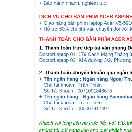
+ Bảo hành nhanh, nghiêm túc.
DỊCH VỤ CHO
BÀN PHÍM
ACER ASPIRE
+ Giao hàng bàn phím laptop Acer V5-591
+ Hỗ trợ 50% chi phí vận chuyển đối với 
THANH TOÁN CHO BÀN PHÍM ACER ASP
1. Thanh toán trực tiếp tại văn phòng 
DoctorLaptop 01: 179 Cách Mạng Tháng 8
DoctorLaptop 02: 91A đường 3/2, Phường
2. Thanh toán chuyển khoản qua ngân 
+ Tên ngân hàng : Ngân hàng Ngoại Th
Chủ tài khoản : Trần Thiện
Số Tài Khoản : 0071001848675
+ Tên ngân hàng : Ngân hàng Sacomb
Chủ tài khoản : Trần Thiện
Số Tài Khoản : 060067917491
Khách vui lòng liên hệ trực tiếp với YID:
chúng tôi gửi hàng liền cho quý khách nga