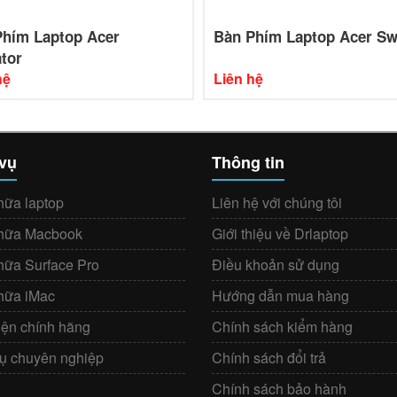
Phím Laptop Acer
Bàn Phím Laptop Acer Sw
tor
hệ
Liên hệ
 vụ
Thông tin
hữa laptop
Liên hệ với chúng tôi
hữa Macbook
Giới thiệu về Drlaptop
hữa Surface Pro
Điều khoản sử dụng
hữa iMac
Hướng dẫn mua hàng
iện chính hãng
Chính sách kiểm hàng
vụ chuyên nghiệp
Chính sách đổi trả
Chính sách bảo hành