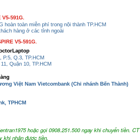
 V5-591G.
G hoàn toàn miễn phí trong nội thành TP.HCM
khách hàng ở các tỉnh ngoài
IRE V5-591G.
DoctorLaptop
, P.5, Q.3, TP.HCM
 11, Quận 10, TP.HCM
hàng
ương Việt Nam Vietcombank (Chi nhánh Bến Thành)
ank, TPHCM
thientran1975 hoặc gọi 0908.251.500 ngay khi chuyển tiền. C
y khi nhận được tiền.