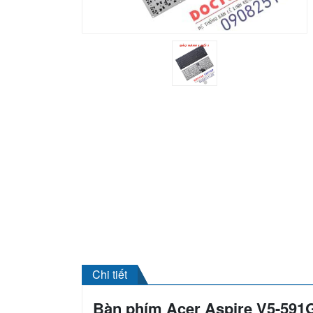
Chi tiết
Bàn phím Acer Aspire V5-591G