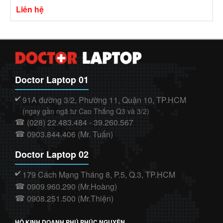
Liên hệ
Doctor Laptop 01
91A đường 3/2, Phường 11, Quận 10, TP.HCM
✔️
(ngay gần ngã tư Cao Thắng Q3 và 3/2)
(028) 22.483.484 - 39.260.567
☎
0903.844.406 (Mr. Tuấn)
☎
Doctor Laptop 02
179 Cách Mạng Tháng 8, P.5, Q.3, TP.HCM
✔️
0909.960.290 (Mr.Hoàng)
☎
0908.251.500 (Mr.Thiện)
☎
HỘ KINH DOANH PHÚ PHÚC NGUYÊN