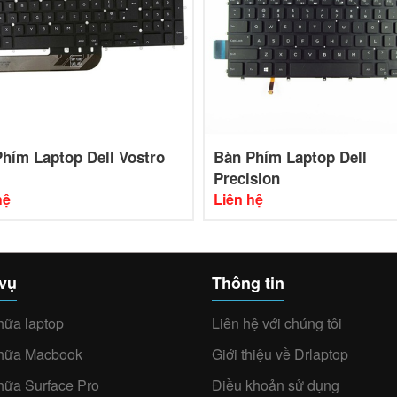
hím Laptop Dell Vostro
Bàn Phím Laptop Dell
Precision
hệ
Liên hệ
 vụ
Thông tin
hữa laptop
Liên hệ với chúng tôi
hữa Macbook
Giới thiệu về Drlaptop
hữa Surface Pro
Điều khoản sử dụng