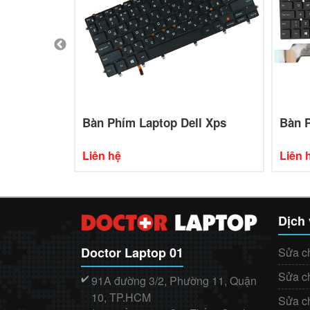
l Vostro
Bàn Phím Laptop Dell Xps
Bàn P
Liên hệ
Liên 
Dịch
Doctor Laptop 01
Sửa c
Sửa c
91A đường 3/2, Phường 11, Quận
✔️
10, TP.HCM
Sửa c