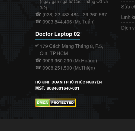
(ngay gần ngã tư Cao Thắng Q3 và
Sửa c
3/2)
(028) 22.483.484 - 39.260.567
☎
Linh k
0903.844.406 (Mr. Tuấn)
☎
Dịch 
Doctor Laptop 02
179 Cách Mạng Tháng 8, P.5,
✔️
Q.3, TP.HCM
0909.960.290 (Mr.Hoàng)
☎
0908.251.500 (Mr.Thiện)
☎
HỘ KINH DOANH PHÚ PHÚC NGUYÊN
MST: 8084601640-001