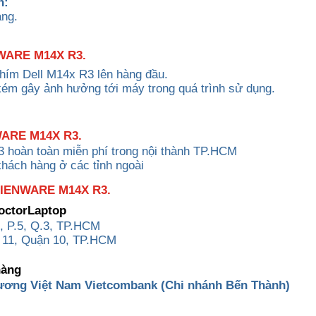
h:
ạng.
WARE M14X R3.
phím Dell M14x R3 lên hàng đầu.
kém gây ảnh hưởng tới máy trong quá trình sử dụng.
WARE
M14X R3
.
3 hoàn toàn miễn phí trong nội thành TP.HCM
khách hàng ở các tỉnh ngoài
IENWARE M14X R3.
DoctorLaptop
, P.5, Q.3, TP.HCM
 11, Quận 10, TP.HCM
hàng
ương Việt Nam Vietcombank (Chi nhánh Bến Thành)