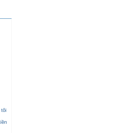
tôi
iền