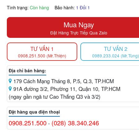
Tình trạng:
Còn hàng
Bảo hành:
1 Đổi 1
Mua Ngay
Đặt Hàng Trực Tiếp Qua Zalo
TƯ VẤN 1
TƯ VẤN 2
0908.251.500 (Mr.Thiện)
0989.233.024 (Mr.Tùng
Địa chỉ bán hàng:
179 Cách Mạng Tháng 8, P.5, Q.3, TP.HCM
91A đường 3/2, Phường 11, Quận 10, TP.HCM
(ngay gần ngã tư Cao Thắng Q3 và 3/2)
Đặt hàng qua điện thoại
0908.251.500
(028) 38.340.246
-