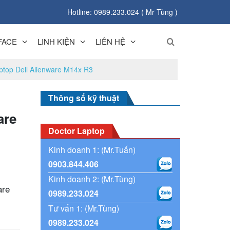
Hotline: 0989.233.024 ( Mr Tùng )
FACE
LINH KIỆN
LIÊN HỆ
ptop Dell Alienware M14x R3
Thông số kỹ thuật
are
Doctor Laptop
Kinh doanh 1: (Mr.Tuấn)
0903.844.406
Kinh doanh 2: (Mr.Tùng)
are
0989.233.024
3
Tư vấn 1: (Mr.Tùng)
0989.233.024