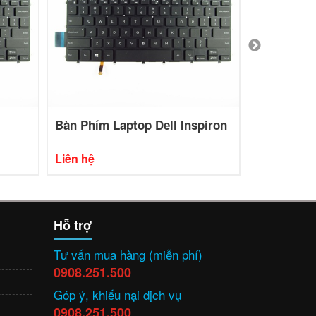
Bàn Phím Laptop Dell Inspiron
Bàn Phím L
Liên hệ
Liên hệ
Hỗ trợ
Tư vấn mua hàng (miễn phí)
0908.251.500
Góp ý, khiếu nại dịch vụ
0908.251.500