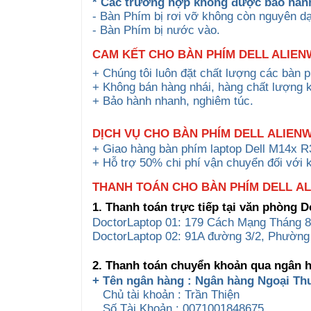
* Các trường hợp không được bảo hàn
- Bàn Phím bị rơi vỡ không còn nguyên d
- Bàn Phím bị nước vào.
CAM KẾT CHO BÀN PHÍM DELL ALIEN
+ Chúng tôi luôn đặt chất lượng các bàn 
+ Không bán hàng nhái, hàng chất lượng 
+ Bảo hành nhanh, nghiêm túc.
DỊCH VỤ CHO
BÀN PHÍM DELL
ALIEN
+ Giao hàng bàn phím laptop Dell M14x R
+ Hỗ trợ 50% chi phí vận chuyển đối với 
THANH TOÁN CHO BÀN PHÍM DELL AL
1. Thanh toán trực tiếp tại văn phòng 
DoctorLaptop 01: 179 Cách Mạng Tháng 8
DoctorLaptop 02: 91A đường 3/2, Phường
2. Thanh toán chuyển khoản qua ngân 
+ Tên ngân hàng : Ngân hàng Ngoại Th
Chủ tài khoản : Trần Thiện
Số Tài Khoản : 0071001848675