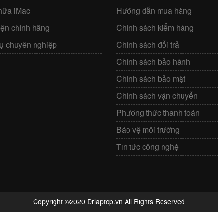
hữa iMac
Hướng dẫn mua hàng
iện chính hãng
Chính sách kiểm hàng
vụ chuyên nghiệp
Chính sách đổi trả
Chính sách bảo hành
Chính sách bảo mật
Chính sách vận chuyển
Phương thức thanh toán
Bảo vệ môi trường
Tin tức công nghệ
Copyright ©2020 Drlaptop.vn All Rights Reserved