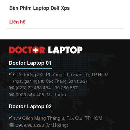
Bàn Phím Laptop Dell Xps
Liên hệ
Doctor Laptop 01
91A đường 3/2, Phường 11, Quận 10, TP.HCM
✔️
(ngay gần ngã tư Cao Thắng Q3 và 3/2)
(028) 22.483.484 - 39.260.567
☎
0903.844.406 (Mr. Tuấn)
☎
Doctor Laptop 02
179 Cách Mạng Tháng 8, P.5, Q.3, TP.HCM
✔️
0909.960.290 (Mr.Hoàng)
☎