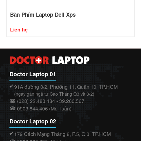
Bàn Phím Laptop Dell Xps
Liên hệ
Doctor Laptop 01
91A đường 3/2, Phường 11, Quận 10, TP.HCM
✔️
(ngay gần ngã tư Cao Thắng Q3 và 3/2)
(028) 22.483.484 - 39.260.567
☎
0903.844.406 (Mr. Tuấn)
☎
Doctor Laptop 02
179 Cách Mạng Tháng 8, P.5, Q.3, TP.HCM
✔️