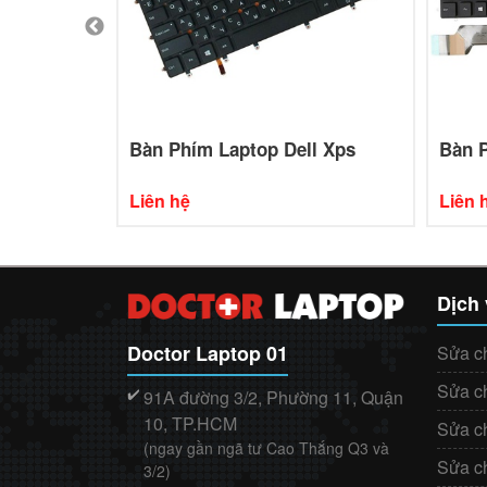
l Vostro
Bàn Phím Laptop Dell Xps
Bàn P
Liên hệ
Liên 
Dịch
Doctor Laptop 01
Sửa c
Sửa c
91A đường 3/2, Phường 11, Quận
✔️
10, TP.HCM
Sửa c
(ngay gần ngã tư Cao Thắng Q3 và
Sửa c
3/2)