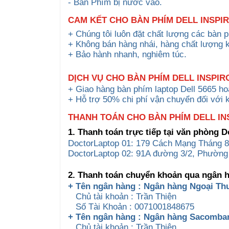
- Bàn Phím bị nước vào.
CAM KẾT CHO BÀN PHÍM DELL INSPIRO
+ Chúng tôi luôn đặt chất lượng các bàn p
+ Không bán hàng nhái, hàng chất lượng 
+ Bảo hành nhanh, nghiêm túc.
DỊCH VỤ CHO
BÀN PHÍM DELL
INSPI
+ Giao hàng bàn phím laptop Dell 5665 ho
+ Hỗ trợ 50% chi phí vận chuyển đối với 
THANH TOÁN CHO BÀN PHÍM DELL INSP
1. Thanh toán trực tiếp tại văn phòng 
DoctorLaptop 01: 179 Cách Mạng Tháng 8
DoctorLaptop 02: 91A đường 3/2, Phường
2. Thanh toán chuyển khoản qua ngân 
+ Tên ngân hàng : Ngân hàng Ngoại Th
Chủ tài khoản : Trần Thiện
Số Tài Khoản : 0071001848675
+ Tên ngân hàng : Ngân hàng Sacomb
Chủ tài khoản : Trần Thiện