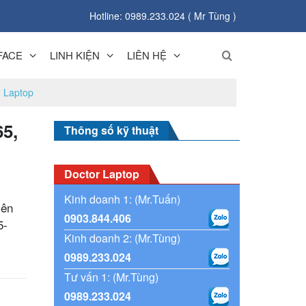
Hotline: 0989.233.024 ( Mr Tùng )
FACE
LINH KIỆN
LIÊN HỆ
d Laptop
65,
Thông số kỹ thuật
Doctor Laptop
Kinh doanh 1: (Mr.Tuấn)
yên
0903.844.406
5-
Kinh doanh 2: (Mr.Tùng)
0989.233.024
Tư vấn 1: (Mr.Tùng)
0989.233.024