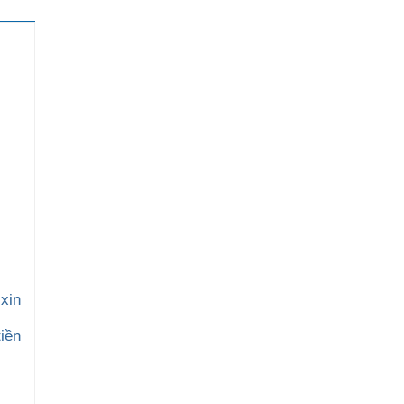
xin
iền