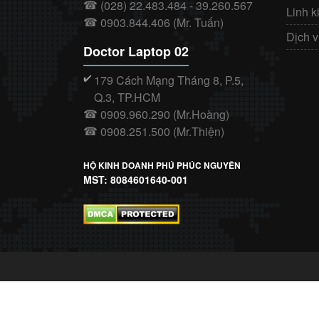
(028) 22.483.484 - 39.260.567
☎
Linh k
0903.844.406 (Mr. Tuấn)
☎
Dịch 
Doctor Laptop 02
179 Cách Mạng Tháng 8, P.5,
✔️
Q.3, TP.HCM
0909.960.290 (Mr.Hoàng)
☎
0908.251.500 (Mr.Thiện)
☎
HỘ KINH DOANH PHÚ PHÚC NGUYÊN
MST: 8084601640-001