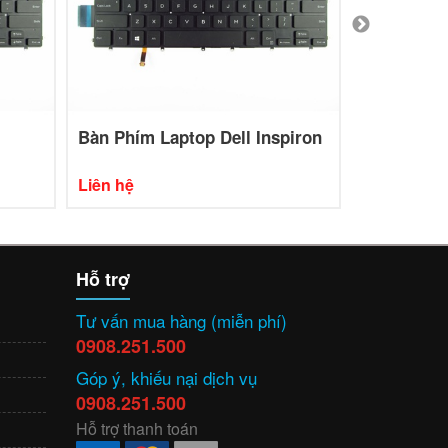
Bàn Phím Laptop Dell Inspiron
Bàn Phím L
Liên hệ
Liên hệ
Hỗ trợ
Tư vấn mua hàng (miễn phí)
0908.251.500
Góp ý, khiếu nại dịch vụ
0908.251.500
Hỗ trợ thanh toán