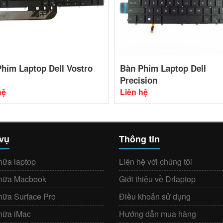
hím Laptop Dell Vostro
Bàn Phím Laptop Dell
Precision
hệ
Liên hệ
 vụ
Thông tin
hữa laptop
Liên hệ với chúng tôi
hữa Macbook
Giới thiệu về Drlaptop
hữa Surface Pro
Điều khoản sử dụng
hữa iMac
Hướng dẫn mua hàng