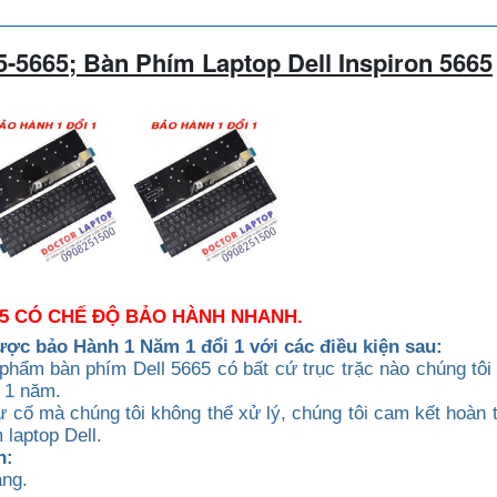
5-
5665;
Bàn Phím Laptop Dell Inspiron 5665
665 CÓ CHẾ ĐỘ BẢO HÀNH NHANH.
ược b
ảo Hành 1 Năm 1 đổi 1 với các điều kiện sau:
phẩm bàn phím Dell 5665 có bất cứ trục trặc nào chúng tôi 
 1 năm.
 cố mà chúng tôi không thể xử lý, chúng tôi cam kết hoàn t
laptop Dell.
h:
ạng.