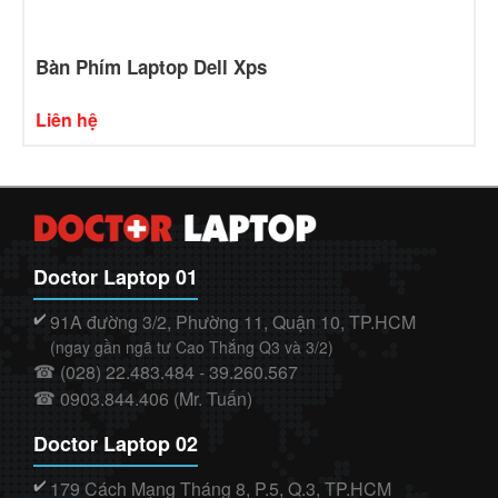
Bàn Phím Laptop Dell Xps
Liên hệ
Doctor Laptop 01
91A đường 3/2, Phường 11, Quận 10, TP.HCM
✔️
(ngay gần ngã tư Cao Thắng Q3 và 3/2)
(028) 22.483.484 - 39.260.567
☎
0903.844.406 (Mr. Tuấn)
☎
Doctor Laptop 02
179 Cách Mạng Tháng 8, P.5, Q.3, TP.HCM
✔️