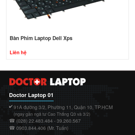
Bàn Phím Laptop Dell Xps
Liên hệ
Doctor Laptop 01
91A đường 3/2, Phường 11, Quận 10, TP.HCM
✔️
(ngay gần ngã tư Cao Thắng Q3 và 3/2)
(028) 22.483.484 - 39.260.567
☎
0903.844.406 (Mr. Tuấn)
☎