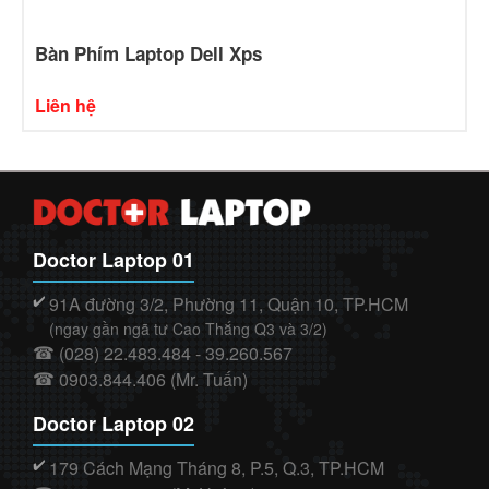
Bàn Phím Laptop Dell Xps
Liên hệ
Doctor Laptop 01
91A đường 3/2, Phường 11, Quận 10, TP.HCM
✔️
(ngay gần ngã tư Cao Thắng Q3 và 3/2)
(028) 22.483.484 - 39.260.567
☎
0903.844.406 (Mr. Tuấn)
☎
Doctor Laptop 02
179 Cách Mạng Tháng 8, P.5, Q.3, TP.HCM
✔️