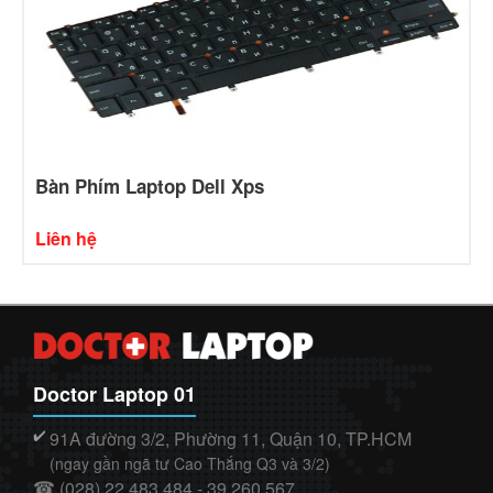
Bàn Phím Laptop Dell Xps
Liên hệ
Doctor Laptop 01
91A đường 3/2, Phường 11, Quận 10, TP.HCM
✔️
(ngay gần ngã tư Cao Thắng Q3 và 3/2)
(028) 22.483.484 - 39.260.567
☎