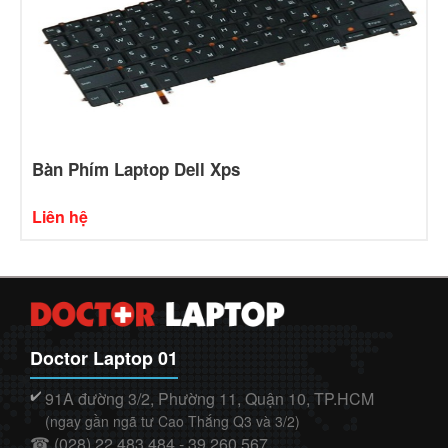
Bàn Phím Laptop Dell Xps
Liên hệ
Doctor Laptop 01
91A đường 3/2, Phường 11, Quận 10, TP.HCM
✔️
(ngay gần ngã tư Cao Thắng Q3 và 3/2)
(028) 22.483.484 - 39.260.567
☎