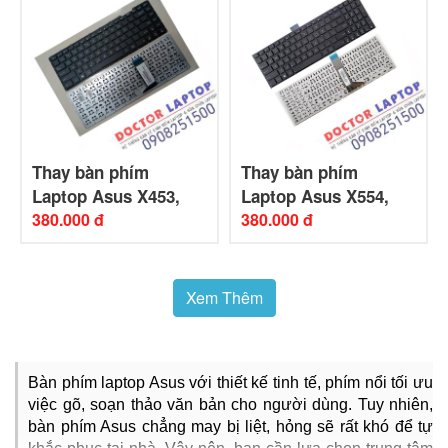
Thay bàn phím
Thay bàn phím
Laptop Asus X453,
Laptop Asus X554,
X453M, X453MA
380.000 đ
X554L, X554LA
380.000 đ
(Original)
(Original)
Xem Thêm
Bàn phím laptop Asus với thiết kế tinh tế, phím nổi tối ưu 
việc gõ, soạn thảo văn bản cho người dùng. Tuy nhiên, 
bàn phím Asus chẳng may bị liệt, hỏng sẽ rất khó để tự 