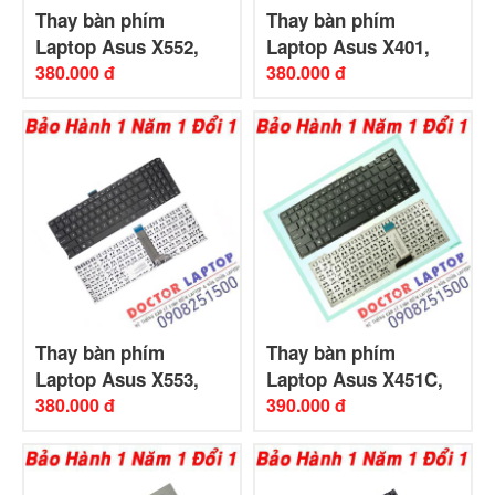
Thay bàn phím
Thay bàn phím
Laptop Asus X552,
Laptop Asus X401,
X552LA, X552LC,
380.000 đ
X401A, X401U
380.000 đ
X552LAV,X552 Series
(Original)
(Original)
Thay bàn phím
Thay bàn phím
Laptop Asus X553,
Laptop Asus X451C,
X553M, X553MA
380.000 đ
X451CA, X451CC
390.000 đ
(Original)
(Original)