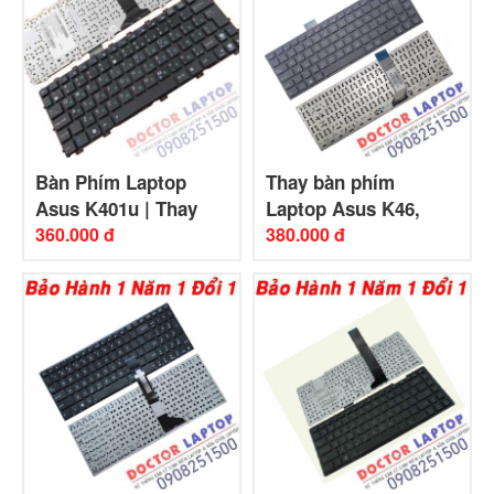
Bàn Phím Laptop
Thay bàn phím
Asus K401u | Thay
Laptop Asus K46,
Bàn Phím Asus
360.000 đ
K46C, K46CA, K46CB,
380.000 đ
K401u
K46CM (Original)