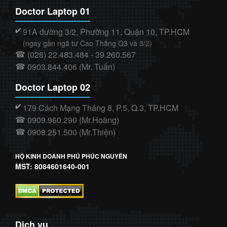
Doctor Laptop 01
91A đường 3/2, Phường 11, Quận 10, TP.HCM
✔️
(ngay gần ngã tư Cao Thắng Q3 và 3/2)
(028) 22.483.484 - 39.260.567
☎
0903.844.406 (Mr. Tuấn)
☎
Doctor Laptop 02
179 Cách Mạng Tháng 8, P.5, Q.3, TP.HCM
✔️
0909.960.290 (Mr.Hoàng)
☎
0908.251.500 (Mr.Thiện)
☎
HỘ KINH DOANH PHÚ PHÚC NGUYÊN
MST: 8084601640-001
Dịch vụ