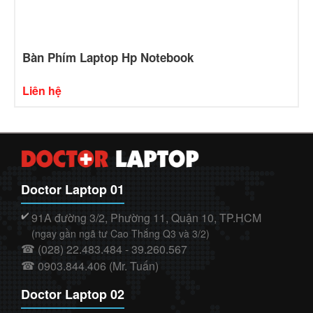
Bàn Phím Laptop Hp Notebook
Liên hệ
Doctor Laptop 01
91A đường 3/2, Phường 11, Quận 10, TP.HCM
✔️
(ngay gần ngã tư Cao Thắng Q3 và 3/2)
(028) 22.483.484 - 39.260.567
☎
0903.844.406 (Mr. Tuấn)
☎
Doctor Laptop 02