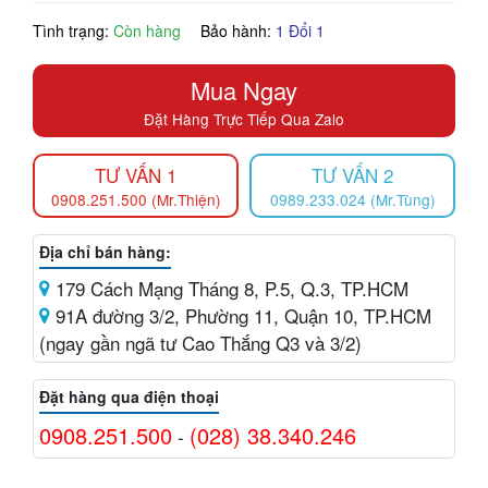
Tình trạng:
Còn hàng
Bảo hành:
1 Đổi 1
Mua Ngay
Đặt Hàng Trực Tiếp Qua Zalo
TƯ VẤN 1
TƯ VẤN 2
0908.251.500 (Mr.Thiện)
0989.233.024 (Mr.Tùng)
Địa chỉ bán hàng:
179 Cách Mạng Tháng 8, P.5, Q.3, TP.HCM
91A đường 3/2, Phường 11, Quận 10, TP.HCM
(ngay gần ngã tư Cao Thắng Q3 và 3/2)
Đặt hàng qua điện thoại
0908.251.500
(028) 38.340.246
-