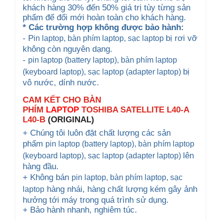
khách hàng 30% đến 50% giá trị tùy từng sản
phẩm để đổi mới hoàn toàn cho khách hàng.
* Các trường hợp không được bảo hành:
- P
bị rơi vỡ
in laptop, bàn phím laptop
, sạc laptop
không còn nguyên dạng.
-
pin laptop (battery laptop), bàn phím laptop
bị
(keyboard
laptop), sạc laptop (adapter laptop)
vô nước, dính nước.
CAM KẾT CHO BÀN
PHÍM
LAPTOP
TOSHIBA SATELLITE L40-A
L40-B
(ORIGINAL)
+ Chúng tôi luôn đặt chất lượng các sản
phẩm
pin laptop (battery laptop), bàn phím laptop
lên
(keyboard
laptop), sạc laptop (adapter laptop)
hàng đầu.
+ Không bán
pin laptop, bàn phím laptop
, sạc
hàng nhái, hàng chất lượng kém gây ảnh
laptop
hưởng tới máy trong quá trình sử dụng.
+ Bảo hành nhanh, nghiêm túc.