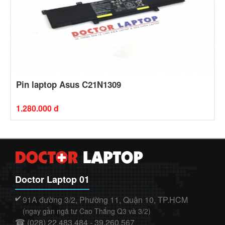
Pin laptop Asus C21N1309
1.280.000 đ
Doctor Laptop 01
91A đường 3/2, Phường 11, Quận 10, TP.HCM
✔️
(ngay gần ngã tư Cao Thắng Q3 và 3/2)
(028) 22.483.484 - 39.260.567
☎