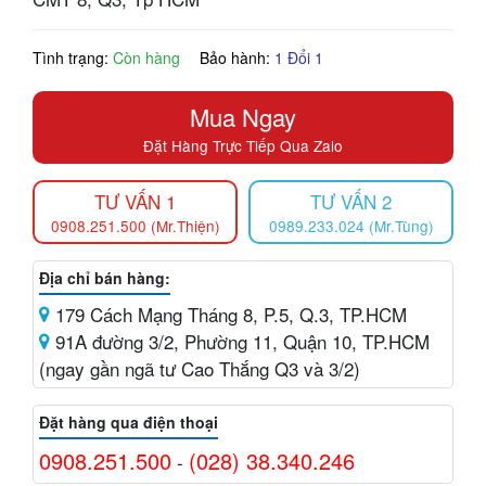
Tình trạng:
Còn hàng
Bảo hành:
1 Đổi 1
Mua Ngay
Đặt Hàng Trực Tiếp Qua Zalo
TƯ VẤN 1
TƯ VẤN 2
0908.251.500 (Mr.Thiện)
0989.233.024 (Mr.Tùng)
Địa chỉ bán hàng:
179 Cách Mạng Tháng 8, P.5, Q.3, TP.HCM
91A đường 3/2, Phường 11, Quận 10, TP.HCM
(ngay gần ngã tư Cao Thắng Q3 và 3/2)
Đặt hàng qua điện thoại
0908.251.500
(028) 38.340.246
-