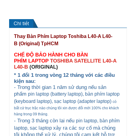
Chi tiết
Thay Bàn Phím Laptop Toshiba L40-A L40-
B
(Original)
TpHCM
CHẾ ĐỘ BẢO HÀNH CHO BÀN
PHÍM
LAPTOP
TOSHIBA SATELLITE L40-A
L40-B
(ORIGINAL)
* 1 đổi 1 trong vòng 12 tháng với các điều
kiện sau:
- Trong thời gian 1 năm sử dụng nếu sản
phẩm
pin laptop (battery laptop), bàn phím laptop
(keyboard
laptop), sạc laptop (adapter laptop)
có
bất cứ trục trặc nào chúng tôi xin được đổi mới 100% cho khách
hàng trong 09 tháng.
- Trong 3 tháng còn lại nếu
pin laptop, bàn phím
xảy ra các sự cố mà chúng
laptop
, sạc laptop
tôi không thể xử lý, chúng tôi cam kết hỗ trợ