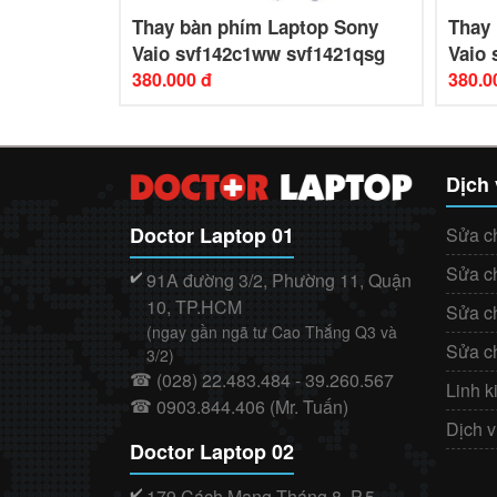
op Sony
Thay bàn phím Laptop Sony
Thay
14a16sg
Vaio svf142c1ww svf1421qsg
Vaio
380.000 đ
380.0
Dịch
Doctor Laptop 01
Sửa c
Sửa c
91A đường 3/2, Phường 11, Quận
✔️
10, TP.HCM
Sửa c
(ngay gần ngã tư Cao Thắng Q3 và
Sửa c
3/2)
(028) 22.483.484 - 39.260.567
☎
Linh k
0903.844.406 (Mr. Tuấn)
☎
Dịch 
Doctor Laptop 02
179 Cách Mạng Tháng 8, P.5,
✔️