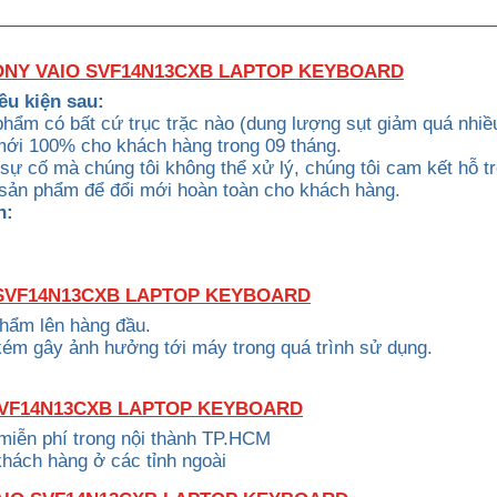
ONY VAIO SVF14N13CXB LAPTOP KEYBOARD
ều kiện sau:
phẩm có bất cứ trục trặc nào (dung lượng sụt giảm quá nhiề
 mới 100% cho khách hàng trong 09 tháng.
c sự cố mà chúng tôi không thể xử lý, chúng tôi cam kết hỗ t
 sản phẩm để đổi mới hoàn toàn cho khách hàng.
h:
 SVF14N13CXB LAPTOP KEYBOARD
phẩm lên hàng đầu.
kém gây ảnh hưởng tới máy trong quá trình sử dụng.
SVF14N13CXB LAPTOP KEYBOARD
 miễn phí trong nội thành TP.HCM
khách hàng ở các tỉnh ngoài