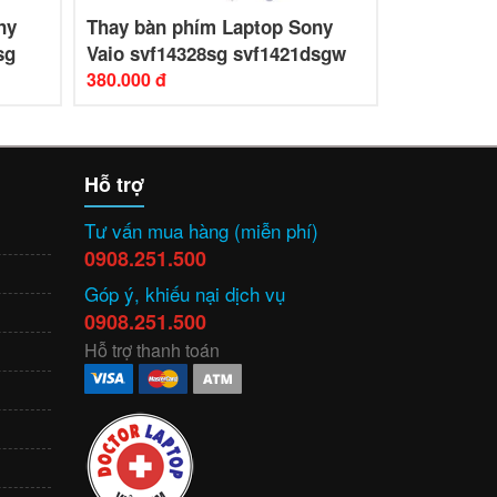
ny
Thay bàn phím Laptop Sony
Thay bàn 
sg
Vaio svf14328sg svf1421dsgw
Vaio SVF1
380.000 đ
480.000 đ
Hỗ trợ
Tư vấn mua hàng (miễn phí)
0908.251.500
Góp ý, khiếu nại dịch vụ
0908.251.500
Hỗ trợ thanh toán