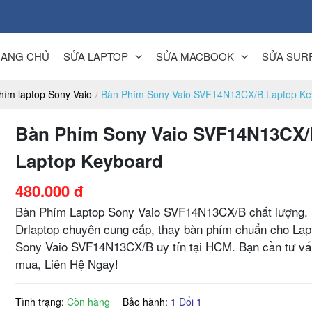
RANG CHỦ
SỬA LAPTOP
SỬA MACBOOK
SỬA SUR
hím laptop Sony Vaio
Bàn Phím Sony Vaio SVF14N13CX/B Laptop Ke
Bàn Phím Sony Vaio SVF14N13CX
Laptop Keyboard
480.000 đ
Bàn Phím Laptop Sony Vaio SVF14N13CX/B chất lượng.
Drlaptop chuyên cung cấp, thay bàn phím chuẩn cho Lap
Sony Vaio SVF14N13CX/B uy tín tại HCM. Bạn cần tư vấ
mua, Liên Hệ Ngay!
Tình trạng:
Còn hàng
Bảo hành:
1 Đổi 1