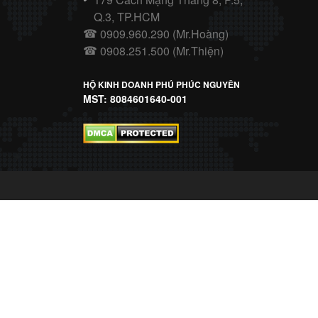
Q.3, TP.HCM
0909.960.290 (Mr.Hoàng)
☎
0908.251.500 (Mr.Thiện)
☎
HỘ KINH DOANH PHÚ PHÚC NGUYÊN
MST: 8084601640-001