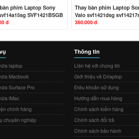
 bàn phím Laptop Sony
Thay bàn phím Laptop So
 svf14a15sg SVF1421BSGB
Vaio svf1421dsg svf14217
00 đ
380.000 đ
 vụ
Thông tin
hữa laptop
Liên hệ với chúng tôi
hữa Macbook
Giới thiệu về Drlaptop
hữa Surface Pro
Điều khoản sử dụng
hữa iMac
Hướng dẫn mua hàng
iện chính hãng
Chính sách kiểm hàng
vụ chuyên nghiệp
Chính sách đổi trả
Chính sách bảo hành