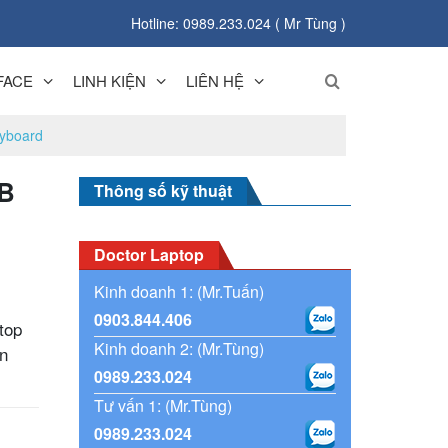
Hotline: 0989.233.024 ( Mr Tùng )
FACE
LINH KIỆN
LIÊN HỆ
yboard
/B
Thông số kỹ thuật
Doctor Laptop
Kinh doanh 1: (Mr.Tuấn)
0903.844.406
top
Kinh doanh 2: (Mr.Tùng)
n
0989.233.024
Tư vấn 1: (Mr.Tùng)
0989.233.024