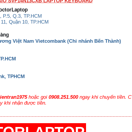
AIO SVF14N13CXB LAPTOP KEYBOARD
DoctorLaptop
, P.5, Q.3, TP.HCM
 11, Quận 10, TP.HCM
hàng
ương Việt Nam Vietcombank (Chi nhánh Bến Thành)
 TP.HCM
ank, TPHCM
hientran1975
hoặc gọi
0908.251.500
ngay khi chuyển tiền. 
y khi nhận được tiền.
TORLAPTOP