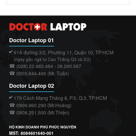
Doctor Laptop 01
91A đường 3/2, Phường 11, Quận 10, TP.HCM
✔️
(ngay gần ngã tư Cao Thắng Q3 và 3/2)
(028) 22.483.484 - 39.260.567
☎
0903.844.406 (Mr. Tuấn)
☎
Doctor Laptop 02
179 Cách Mạng Tháng 8, P.5, Q.3, TP.HCM
✔️
0909.960.290 (Mr.Hoàng)
☎
0908.251.500 (Mr.Thiện)
☎
HỘ KINH DOANH PHÚ PHÚC NGUYÊN
MST: 8084601640-001