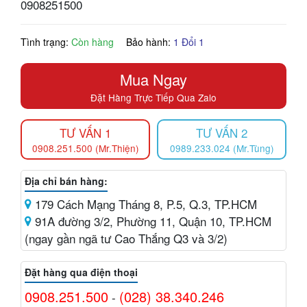
0908251500
Tình trạng:
Còn hàng
Bảo hành:
1 Đổi 1
Mua Ngay
Đặt Hàng Trực Tiếp Qua Zalo
TƯ VẤN 1
TƯ VẤN 2
0908.251.500 (Mr.Thiện)
0989.233.024 (Mr.Tùng)
Địa chỉ bán hàng:
179 Cách Mạng Tháng 8, P.5, Q.3, TP.HCM
91A đường 3/2, Phường 11, Quận 10, TP.HCM
(ngay gần ngã tư Cao Thắng Q3 và 3/2)
Đặt hàng qua điện thoại
0908.251.500
(028) 38.340.246
-