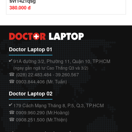
svf1421qsg
380.000 đ
Doctor Laptop 01
91A đường 3/2, Phường 11, Quận 10, TP.HCM
✔️
(ngay gần ngã tư Cao Thắng Q3 và 3/2)
(028) 22.483.484 - 39.260.567
☎
0903.844.406 (Mr. Tuấn)
☎
Doctor Laptop 02
179 Cách Mạng Tháng 8, P.5, Q.3, TP.HCM
✔️
0909.960.290 (Mr.Hoàng)
☎
0908.251.500 (Mr.Thiện)
☎