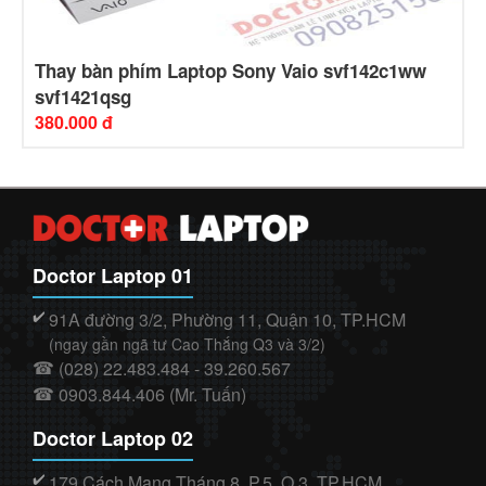
Thay bàn phím Laptop Sony Vaio svf142c1ww
svf1421qsg
380.000 đ
Doctor Laptop 01
91A đường 3/2, Phường 11, Quận 10, TP.HCM
✔️
(ngay gần ngã tư Cao Thắng Q3 và 3/2)
(028) 22.483.484 - 39.260.567
☎
0903.844.406 (Mr. Tuấn)
☎
Doctor Laptop 02
179 Cách Mạng Tháng 8, P.5, Q.3, TP.HCM
✔️