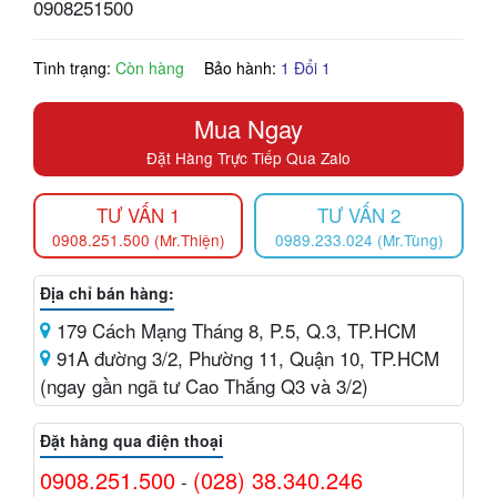
0908251500
Tình trạng:
Còn hàng
Bảo hành:
1 Đổi 1
Mua Ngay
Đặt Hàng Trực Tiếp Qua Zalo
TƯ VẤN 1
TƯ VẤN 2
0908.251.500 (Mr.Thiện)
0989.233.024 (Mr.Tùng)
Địa chỉ bán hàng:
179 Cách Mạng Tháng 8, P.5, Q.3, TP.HCM
91A đường 3/2, Phường 11, Quận 10, TP.HCM
(ngay gần ngã tư Cao Thắng Q3 và 3/2)
Đặt hàng qua điện thoại
0908.251.500
(028) 38.340.246
-