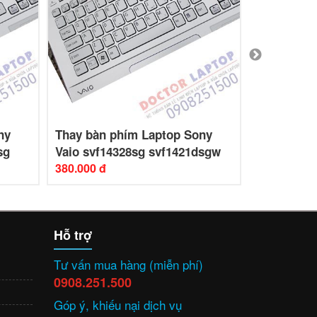
ny
Thay bàn phím Laptop Sony
Thay bàn 
sg
Vaio svf14328sg svf1421dsgw
Vaio SVF1
380.000 đ
480.000 đ
Hỗ trợ
Tư vấn mua hàng (miễn phí)
0908.251.500
Góp ý, khiếu nại dịch vụ