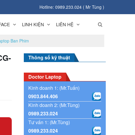
Hotline: 0989.233.024 ( Mr Tùng )
FACE
LINH KIỆN
LIÊN HỆ
ptop Ban Phim
CG-
Thông số kỹ thuật
Doctor Laptop
Kinh doanh 1: (Mr.Tuấn)
0903.844.406
Kinh doanh 2: (Mr.Tùng)
0989.233.024
Tư vấn 1: (Mr.Tùng)
0989.233.024