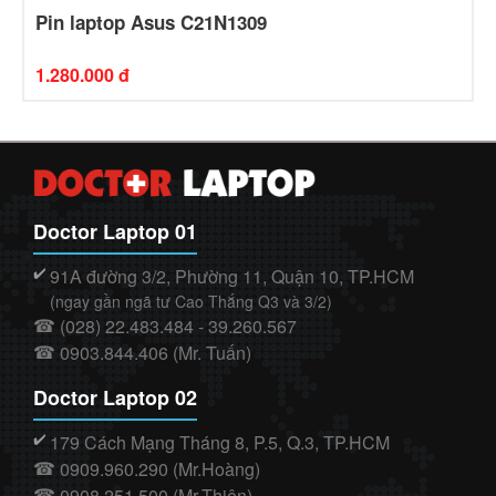
Pin laptop Asus C21N1309
1.280.000 đ
Doctor Laptop 01
91A đường 3/2, Phường 11, Quận 10, TP.HCM
✔️
(ngay gần ngã tư Cao Thắng Q3 và 3/2)
(028) 22.483.484 - 39.260.567
☎
0903.844.406 (Mr. Tuấn)
☎
Doctor Laptop 02
179 Cách Mạng Tháng 8, P.5, Q.3, TP.HCM
✔️
0909.960.290 (Mr.Hoàng)
☎
0908.251.500 (Mr.Thiện)
☎