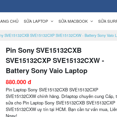
RANG CHỦ
SỬA LAPTOP
SỬA MACBOOK
SỬA SUR
ony SVE15132CXB SVE15132CXP SVE15132CXW - Battery Sony Vaio L
Pin Sony SVE15132CXB
SVE15132CXP SVE15132CXW -
Battery Sony Vaio Laptop
880.000 đ
Pin Laptop Sony SVE15132CXB SVE15132CXP
SVE15132CXW chính hãng. Drlaptop chuyên cung Cấp, 
sửa cho Pin Laptop Sony SVE15132CXB SVE15132CXP
SVE15132CXW uy tín tại HCM. Bạn cần tư vấn mua, Liê
Ngay!