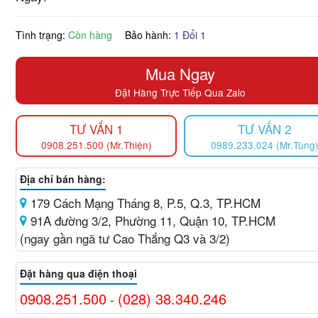
Tình trạng:
Còn hàng
Bảo hành:
1 Đổi 1
Mua Ngay
Đặt Hàng Trực Tiếp Qua Zalo
TƯ VẤN 1
TƯ VẤN 2
0908.251.500 (Mr.Thiện)
0989.233.024 (Mr.Tùng
Địa chỉ bán hàng:
179 Cách Mạng Tháng 8, P.5, Q.3, TP.HCM
91A đường 3/2, Phường 11, Quận 10, TP.HCM
(ngay gần ngã tư Cao Thắng Q3 và 3/2)
Đặt hàng qua điện thoại
0908.251.500
(028) 38.340.246
-