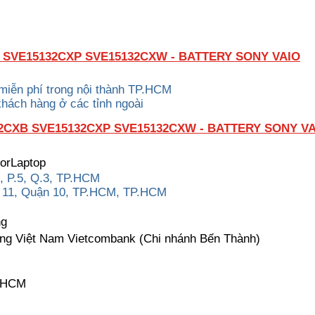
 SVE15132CXP SVE15132CXW - BATTERY SONY VAIO
 miễn phí trong nội thành TP.HCM
khách hàng ở các tỉnh ngoài
2CXB SVE15132CXP SVE15132CXW - BATTERY SONY V
torLaptop
, P.5, Q.3, TP.HCM
g 11, Quận 10, TP.HCM, TP.HCM
ng
ng Việt Nam Vietcombank (Chi nhánh Bến Thành)
P.HCM