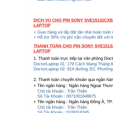
DỊCH VỤ CHO PIN SONY SVE15132CXB
LAPTOP
+ Giao hàng và lắp đặt tận nhà hoàn toàn
+ Hỗ trợ 50% chi phí vận chuyển đối với 
THANH TOÁN CHO PIN SONY SVE1513
LAPTOP
1. Thanh toán trực tiếp tại văn phòng Doc
DoctorLaptop 01: 179 Cách Mạng Tháng 8
DoctorLaptop 02: 91A đường 3/2, Phườn
2. Thanh toán chuyển khoản qua ngân hà
+ Tên ngân hàng : Ngân hàng Ngoại Thươ
Chủ tài khoản : Trần Thiện
Số Tài Khoản : 0071001848675
+ Tên ngân hàng : Ngân hàng Đông Á, T
Chủ tài khoản : Trần Thiện
Số Tài Khoản : 0109318345