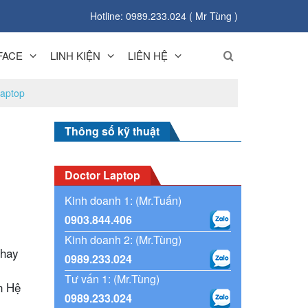
Hotline: 0989.233.024 ( Mr Tùng )
FACE
LINH KIỆN
LIÊN HỆ
aptop
Thông số kỹ thuật
Doctor Laptop
Kinh doanh 1: (Mr.Tuấn)
0903.844.406
Kinh doanh 2: (Mr.Tùng)
thay
0989.233.024
Tư vấn 1: (Mr.Tùng)
n Hệ
0989.233.024