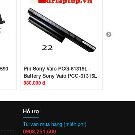
5590
Pin Sony Vaio PCG-61315L -
Pin Sony 
Battery Sony Vaio PCG-61315L
Battery S
Laptop
880.000 đ
Laptop
880.000 đ
Hỗ trợ
Tư vấn mua hàng (miễn phí)
0908.251.500