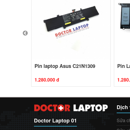
1313L -
Pin laptop Asus C21N1309
Pin L
CG-61313L
1.280.000 đ
1.280
Dịch
Doctor Laptop 01
Sửa c