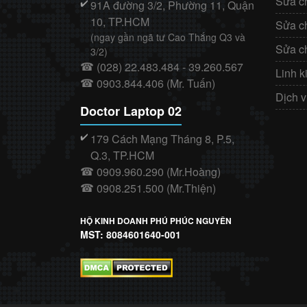
Sửa c
91A đường 3/2, Phường 11, Quận
✔️
10, TP.HCM
Sửa c
(ngay gần ngã tư Cao Thắng Q3 và
Sửa c
3/2)
(028) 22.483.484 - 39.260.567
☎
Linh k
0903.844.406 (Mr. Tuấn)
☎
Dịch 
Doctor Laptop 02
179 Cách Mạng Tháng 8, P.5,
✔️
Q.3, TP.HCM
0909.960.290 (Mr.Hoàng)
☎
0908.251.500 (Mr.Thiện)
☎
HỘ KINH DOANH PHÚ PHÚC NGUYÊN
MST: 8084601640-001