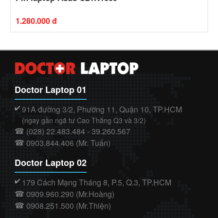
1.280.000 đ
Doctor Laptop 01
91A đường 3/2, Phường 11, Quận 10, TP.HCM
✔️
(ngay gần ngã tư Cao Thắng Q3 và 3/2)
(028) 22.483.484 - 39.260.567
☎
0903.844.406 (Mr. Tuấn)
☎
Doctor Laptop 02
179 Cách Mạng Tháng 8, P.5, Q.3, TP.HCM
✔️
0909.960.290 (Mr.Hoàng)
☎
0908.251.500 (Mr.Thiện)
☎