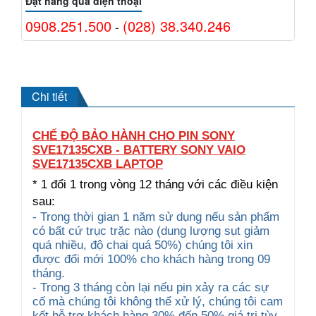
Đặt hàng qua điện thoại
0908.251.500
(028) 38.340.246
-
Chi tiết
CHẾ ĐỘ BẢO HÀNH CHO PIN SONY
SVE17135CXB - BATTERY SONY VAIO
SVE17135CXB LAPTOP
* 1 đổi 1 trong vòng 12 tháng với các điều kiện
sau:
- Trong thời gian 1 năm sử dụng nếu sản phẩm
có bất cứ trục trặc nào (dung lượng sụt giảm
quá nhiều, độ chai quá 50%) chúng tôi xin
được đổi mới 100% cho khách hàng trong 09
tháng.
- Trong 3 tháng còn lại nếu pin xảy ra các sự
cố mà chúng tôi không thể xử lý, chúng tôi cam
kết hỗ trợ khách hàng 30% đến 50% giá trị tùy