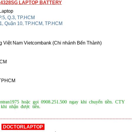
14328SG LAPTOP BATTERY
rLaptop
P.5, Q.3, TP.HCM
11, Quận 10, TP.HCM, TP.HCM
g Việt Nam Vietcombank (Chi nhánh Bến Thành)
HCM
, TPHCM
ientran1975 hoặc gọi 0908.251.500 ngay khi chuyển tiền. CTY
khi nhận được tiền.
DOCTORLAPTOP