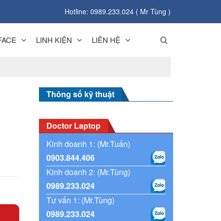
Hotline: 0989.233.024 ( Mr Tùng )
FACE
LINH KIỆN
LIÊN HỆ
p
Thông số kỹ thuật
Doctor Laptop
Kinh doanh 1: (Mr.Tuấn)
0903.844.406
Kinh doanh 2: (Mr.Tùng)
0989.233.024
Tư vấn 1: (Mr.Tùng)
0989.233.024