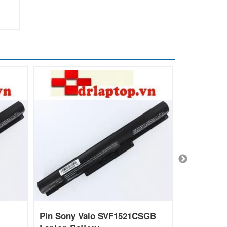
Pin Sony Vaio SVF1521CSGB
Pin Sony 