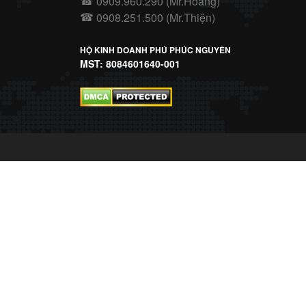
0909.960.290 (Mr.Hoàng)
☎
0908.251.500 (Mr.Thiện)
☎
HỘ KINH DOANH PHÚ PHÚC NGUYÊN
MST: 8084601640-001