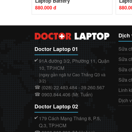
Laptop Battery
Lapto
880.000 đ
880.0
Dịch
Doctor Laptop 01
Sửa c
Sửa c
91A đường 3/2, Phường 11, Quận
✔️
10, TP.HCM
Sửa c
(ngay gần ngã tư Cao Thắng Q3 và
Sửa c
3/2)
(028) 22.483.484 - 39.260.567
☎
Linh k
0903.844.406 (Mr. Tuấn)
☎
Dịch 
Doctor Laptop 02
179 Cách Mạng Tháng 8, P.5,
✔️
Q.3, TP.HCM