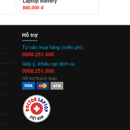
Laptop Battery
Laptop Bat
880.000 đ
880.000 đ
Hỗ trợ
Tư vấn mua hàng (miễn phí)
0908.251.500
Góp ý, khiếu nại dịch vụ
0908.251.500
Hỗ trợ thanh toán