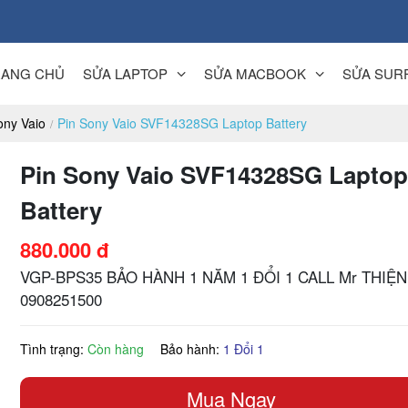
RANG CHỦ
SỬA LAPTOP
SỬA MACBOOK
SỬA SUR
ony Vaio
Pin Sony Vaio SVF14328SG Laptop Battery
Pin Sony Vaio SVF14328SG Lapto
Battery
880.000 đ
VGP-BPS35 BẢO HÀNH 1 NĂM 1 ĐỔI 1 CALL Mr THIỆN
0908251500
Tình trạng:
Còn hàng
Bảo hành:
1 Đổi 1
Mua Ngay