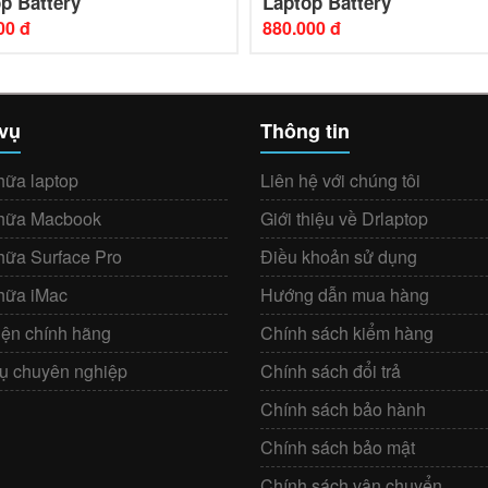
p Battery
Laptop Battery
00 đ
880.000 đ
 vụ
Thông tin
hữa laptop
Liên hệ với chúng tôi
hữa Macbook
Giới thiệu về Drlaptop
hữa Surface Pro
Điều khoản sử dụng
hữa iMac
Hướng dẫn mua hàng
iện chính hãng
Chính sách kiểm hàng
vụ chuyên nghiệp
Chính sách đổi trả
Chính sách bảo hành
Chính sách bảo mật
Chính sách vận chuyển