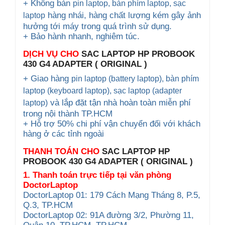
+ Không bán
pin laptop, bàn phím laptop
, sạc
hàng nhái, hàng chất lượng kém gây ảnh
laptop
hưởng tới máy trong quá trình sử dụng.
+ Bảo hành nhanh, nghiêm túc.
DỊCH VỤ CHO
SAC LAPTOP HP PROBOOK
430 G4 ADAPTER ( ORIGINAL )
+ Giao hàng
pin laptop (battery laptop), bàn phím
laptop (keyboard
laptop), sạc laptop (adapter
và lắp đặt tận nhà hoàn toàn miễn phí
laptop)
trong nội thành TP.HCM
+ Hỗ trợ 50% chi phí vận chuyển đối với khách
hàng ở các tỉnh ngoài
THANH TOÁN CHO
SAC LAPTOP HP
PROBOOK 430 G4 ADAPTER ( ORIGINAL )
1. Thanh toán trực tiếp tại văn phòng
DoctorLaptop
DoctorLaptop 01: 179 Cách Mạng Tháng 8, P.5,
Q.3, TP.HCM
DoctorLaptop 02: 91A đường 3/2, Phường 11,