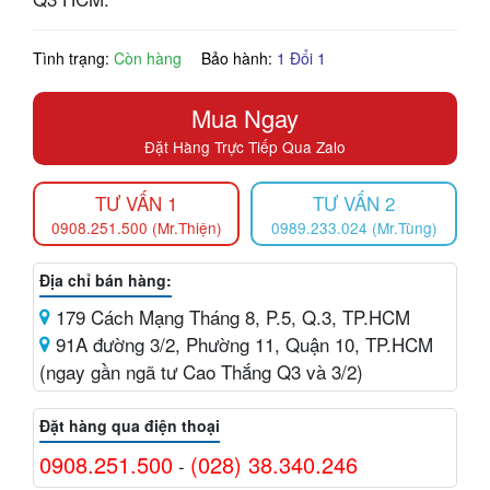
Tình trạng:
Còn hàng
Bảo hành:
1 Đổi 1
Mua Ngay
Đặt Hàng Trực Tiếp Qua Zalo
TƯ VẤN 1
TƯ VẤN 2
0908.251.500 (Mr.Thiện)
0989.233.024 (Mr.Tùng)
Địa chỉ bán hàng:
179 Cách Mạng Tháng 8, P.5, Q.3, TP.HCM
91A đường 3/2, Phường 11, Quận 10, TP.HCM
(ngay gần ngã tư Cao Thắng Q3 và 3/2)
Đặt hàng qua điện thoại
0908.251.500
(028) 38.340.246
-