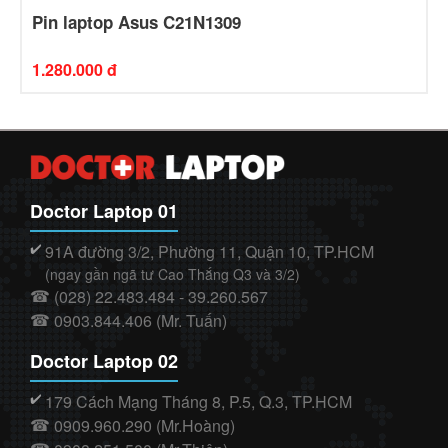
Pin laptop Asus C21N1309
1.280.000 đ
Doctor Laptop 01
91A đường 3/2, Phường 11, Quận 10, TP.HCM
✔️
(ngay gần ngã tư Cao Thắng Q3 và 3/2)
(028) 22.483.484 - 39.260.567
☎
0903.844.406 (Mr. Tuấn)
☎
Doctor Laptop 02
179 Cách Mạng Tháng 8, P.5, Q.3, TP.HCM
✔️
0909.960.290 (Mr.Hoàng)
☎