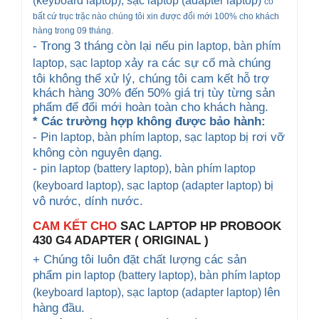
(keyboard
laptop), sạc laptop (adapter laptop)
có
bất cứ trục trặc nào chúng tôi xin được đổi mới 100% cho khách
hàng trong 09 tháng.
- Trong 3 tháng còn lại nếu
pin laptop, bàn phím
xảy ra các sự cố mà chúng
laptop
, sạc laptop
tôi không thể xử lý, chúng tôi cam kết hỗ trợ
khách hàng 30% đến 50% giá trị tùy từng sản
phẩm để đổi mới hoàn toàn cho khách hàng.
* Các trường hợp không được bảo hành:
- P
bị rơi vỡ
in laptop, bàn phím laptop
, sạc laptop
không còn nguyên dạng.
-
pin laptop (battery laptop), bàn phím laptop
bị
(keyboard
laptop), sạc laptop (adapter laptop)
vô nước, dính nước.
CAM KẾT CHO
SAC LAPTOP HP PROBOOK
430 G4 ADAPTER ( ORIGINAL )
+ Chúng tôi luôn đặt chất lượng các sản
phẩm
pin laptop (battery laptop), bàn phím laptop
lên
(keyboard
laptop), sạc laptop (adapter laptop)
hàng đầu.