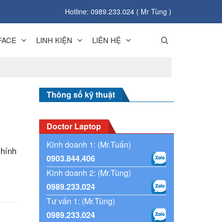
Hotline: 0989.233.024 ( Mr Tùng )
FACE
LINH KIỆN
LIÊN HỆ
Thông số kỹ thuật
Doctor Laptop
Kinh doanh 1: (Mr.Tuấn)
chính
0903.844.406
Kinh doanh 2: (Mr.Tùng)
0989.233.024
Tư vấn 1: (Mr.Tùng)
0989.233.024