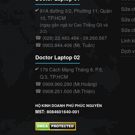
Sửa c
91A đường 3/2, Phường 11, Quận
✔️
10, TP.HCM
Sửa c
(ngay gần ngã tư Cao Thắng Q3 và
Sửa c
3/2)
(028) 22.483.484 - 39.260.567
☎
Linh k
0903.844.406 (Mr. Tuấn)
☎
Dịch 
Doctor Laptop 02
179 Cách Mạng Tháng 8, P.5,
✔️
Q.3, TP.HCM
0909.960.290 (Mr.Hoàng)
☎
0908.251.500 (Mr.Thiện)
☎
HỘ KINH DOANH PHÚ PHÚC NGUYÊN
MST: 8084601640-001