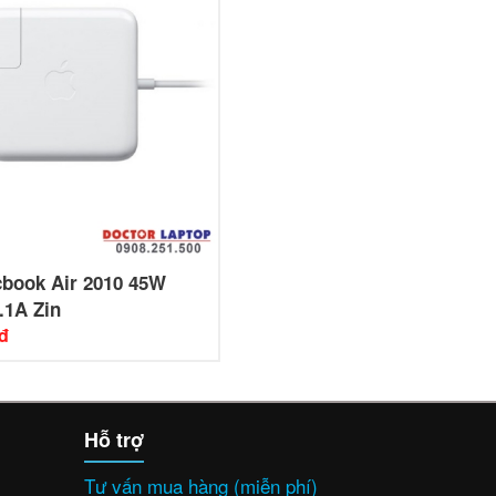
cbook Air 2010 45W
.1A Zin
đ
Hỗ trợ
Tư vấn mua hàng (miễn phí)