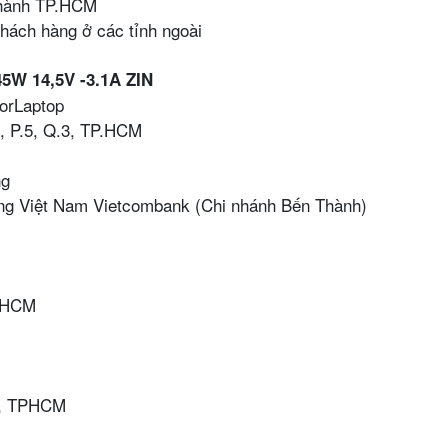
 thành TP.HCM
khách hàng ở các tỉnh ngoài
45W 14,5V -3.1A ZIN
torLaptop
, P.5, Q.3, TP.HCM
ng
ng Việt Nam Vietcombank (Chi nhánh Bến Thành)
P.HCM
k, TPHCM