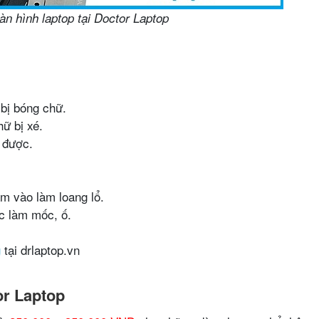
n hình laptop tại Doctor Laptop
 bị bóng chữ.
ữ bị xé.
 được.
ấm vào làm loang lổ.
ệc làm mốc, ố.
g
tại drlaptop.vn
or Laptop