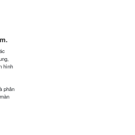
cm.
các
ung,
n hình
hà phân
 màn