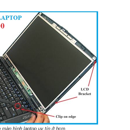
cm
 màn hình laptop uy tín ở h