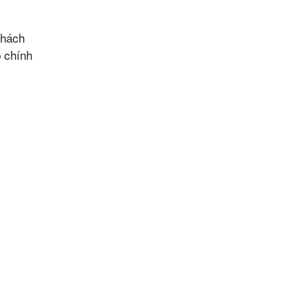
khách
p chính