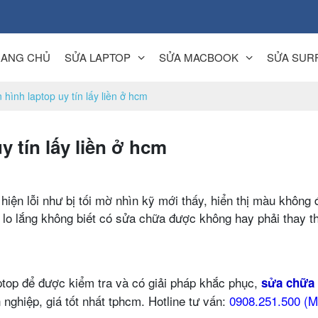
RANG CHỦ
SỬA LAPTOP
SỬA MACBOOK
SỬA SUR
ình laptop uy tín lấy liền ở hcm
 tín lấy liền ở hcm
hiện lỗi như bị tối mờ nhìn kỹ mới thấy, hiển thị màu không 
 lo lắng không biết có sửa chữa được không hay phải thay 
op để được kiểm tra và có giải pháp khắc phục,
sửa chữa
nghiệp, giá tốt nhất tphcm. Hotline tư vấn:
0908.251.500 (M