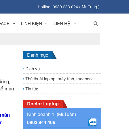
Hotline: 0989.233.024 ( Mr Tùng )
FACE
LINH KIỆN
LIÊN HỆ
Danh mục
Dịch vụ
Thủ thuật laptop, máy tính, macbook
đúng,
thế màn
Tin tức
Doctor Laptop
Kinh doanh 1: (Mr.Tuấn)
 màn
r.
0903.844.406