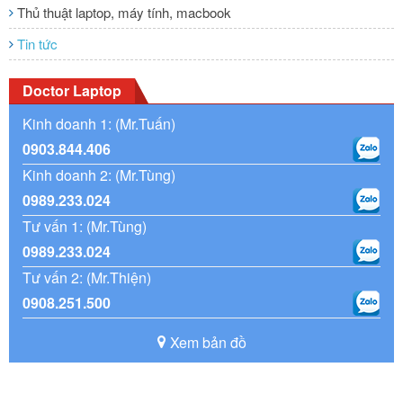
Thủ thuật laptop, máy tính, macbook
Tin tức
Doctor Laptop
Kinh doanh 1: (Mr.Tuấn)
0903.844.406
Kinh doanh 2: (Mr.Tùng)
0989.233.024
Tư vấn 1: (Mr.Tùng)
0989.233.024
Tư vấn 2: (Mr.Thiện)
0908.251.500
Xem bản đồ