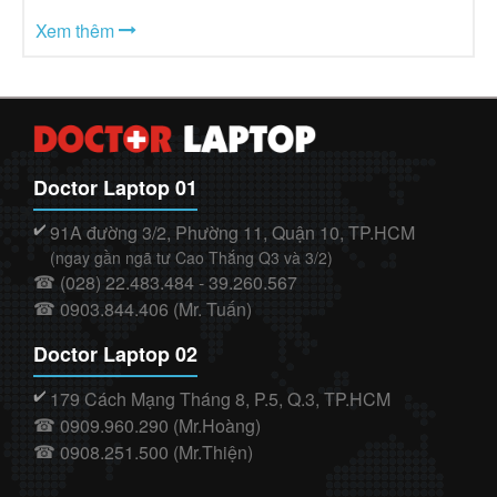
Xem thêm
Doctor Laptop 01
91A đường 3/2, Phường 11, Quận 10, TP.HCM
✔️
(ngay gần ngã tư Cao Thắng Q3 và 3/2)
(028) 22.483.484 - 39.260.567
☎
0903.844.406 (Mr. Tuấn)
☎
Doctor Laptop 02
179 Cách Mạng Tháng 8, P.5, Q.3, TP.HCM
✔️
0909.960.290 (Mr.Hoàng)
☎
0908.251.500 (Mr.Thiện)
☎