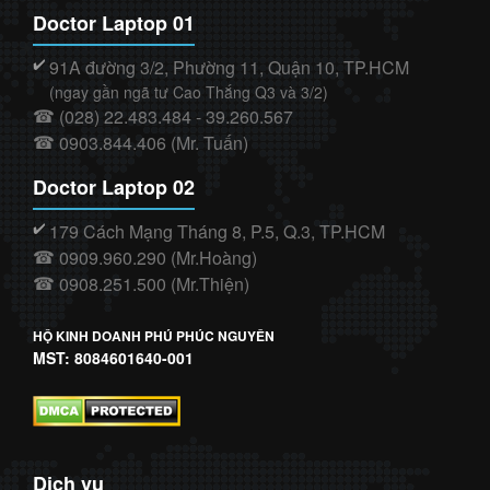
Doctor Laptop 01
91A đường 3/2, Phường 11, Quận 10, TP.HCM
✔️
(ngay gần ngã tư Cao Thắng Q3 và 3/2)
(028) 22.483.484 - 39.260.567
☎
0903.844.406 (Mr. Tuấn)
☎
Doctor Laptop 02
179 Cách Mạng Tháng 8, P.5, Q.3, TP.HCM
✔️
0909.960.290 (Mr.Hoàng)
☎
0908.251.500 (Mr.Thiện)
☎
HỘ KINH DOANH PHÚ PHÚC NGUYÊN
MST: 8084601640-001
Dịch vụ