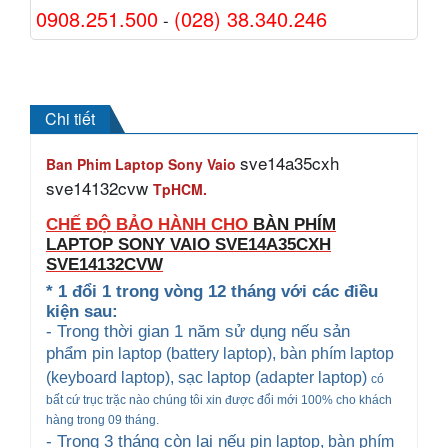
0908.251.500
(028) 38.340.246
-
Chi tiết
sve14a35cxh
Ban Phim Laptop Sony Vaio
sve14132cvw
TpHCM.
CHẾ ĐỘ BẢO HÀNH CHO
BÀN PHÍM
LAPTOP SONY VAIO
SVE14A35CXH
SVE14132CVW
* 1 đổi 1 trong vòng 12 tháng với các điều
kiện sau:
- Trong thời gian 1 năm sử dụng nếu sản
phẩm
pin laptop (battery laptop), bàn phím laptop
(keyboard
laptop), sạc laptop (adapter laptop)
có
bất cứ trục trặc nào chúng tôi xin được đổi mới 100% cho khách
hàng trong 09 tháng.
- Trong 3 tháng còn lại nếu
pin laptop, bàn phím