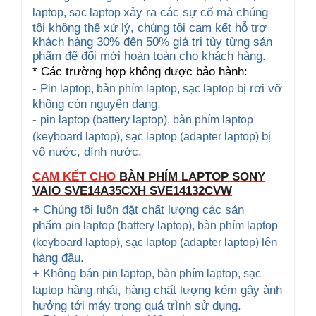
xảy ra các sự cố mà chúng
laptop
, sạc laptop
tôi không thể xử lý, chúng tôi cam kết hỗ trợ
khách hàng 30% đến 50% giá trị tùy từng sản
phẩm để đổi mới hoàn toàn cho khách hàng.
* Các trường hợp không được bảo hành:
- P
bị rơi vỡ
in laptop, bàn phím laptop
, sạc laptop
không còn nguyên dạng.
-
pin laptop (battery laptop), bàn phím laptop
bị
(keyboard
laptop), sạc laptop (adapter laptop)
vô nước, dính nước.
CAM KẾT CHO
BÀN PHÍM LAPTOP SONY
VAIO
SVE14A35CXH SVE14132CVW
+ Chúng tôi luôn đặt chất lượng các sản
phẩm
pin laptop (battery laptop), bàn phím laptop
lên
(keyboard
laptop), sạc laptop (adapter laptop)
hàng đầu.
+ Không bán
pin laptop, bàn phím laptop
, sạc
hàng nhái, hàng chất lượng kém gây ảnh
laptop
hưởng tới máy trong quá trình sử dụng.