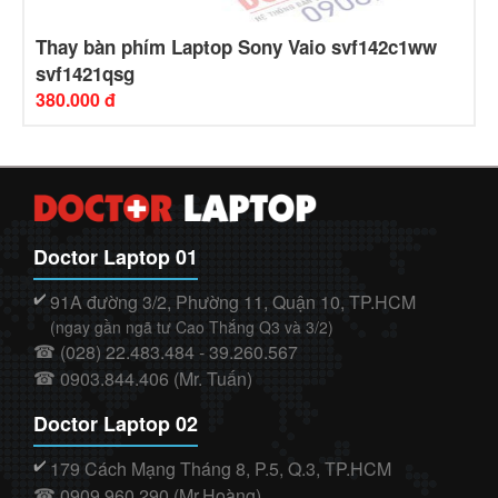
Thay bàn phím Laptop Sony Vaio svf142c1ww
svf1421qsg
380.000 đ
Doctor Laptop 01
91A đường 3/2, Phường 11, Quận 10, TP.HCM
✔️
(ngay gần ngã tư Cao Thắng Q3 và 3/2)
(028) 22.483.484 - 39.260.567
☎
0903.844.406 (Mr. Tuấn)
☎
Doctor Laptop 02
179 Cách Mạng Tháng 8, P.5, Q.3, TP.HCM
✔️
0909.960.290 (Mr.Hoàng)
☎