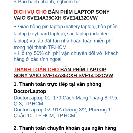
+ Bảo hành nhanh, nghiêm túc.
DỊCH VỤ CHO
BÀN PHÍM LAPTOP SONY
VAIO
SVE14A35CXH SVE14132CVW
+ Giao hàng
pin laptop (battery laptop), bàn phím
laptop (keyboard
laptop), sạc laptop (adapter
và lắp đặt tận nhà hoàn toàn miễn phí
laptop)
trong nội thành TP.HCM
+ Hỗ trợ 50% chi phí vận chuyển đối với khách
hàng ở các tỉnh ngoài
THANH TOÁN CHO
BÀN PHÍM LAPTOP
SONY VAIO
SVE14A35CXH SVE14132CVW
1. Thanh toán trực tiếp tại văn phòng
DoctorLaptop
DoctorLaptop 01: 179 Cách Mạng Tháng 8, P.5,
Q.3, TP.HCM
DoctorLaptop 02: 91A đường 3/2, Phường 11,
Quận 10, TP.HCM, TP.HCM
2. Thanh toán chuyển khoản qua ngân hàng