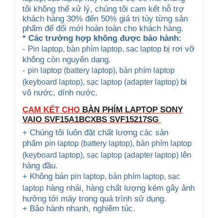
tôi không thể xử lý, chúng tôi cam kết hỗ trợ
khách hàng 30% đến 50% giá trị tùy từng sản
phẩm để đổi mới hoàn toàn cho khách hàng.
* Các trường hợp không được bảo hành:
- P
bị rơi vỡ
in laptop, bàn phím laptop
, sạc laptop
không còn nguyên dạng.
-
pin laptop (battery laptop), bàn phím laptop
bị
(keyboard
laptop), sạc laptop (adapter laptop)
vô nước, dính nước.
CAM KẾT CHO
BÀN PHÍM LAPTOP SONY
VAIO
SVF15A1BCXBS SVF15217SG
+ Chúng tôi luôn đặt chất lượng các sản
phẩm
pin laptop (battery laptop), bàn phím laptop
lên
(keyboard
laptop), sạc laptop (adapter laptop)
hàng đầu.
+ Không bán
pin laptop, bàn phím laptop
, sạc
hàng nhái, hàng chất lượng kém gây ảnh
laptop
hưởng tới máy trong quá trình sử dụng.
+ Bảo hành nhanh, nghiêm túc.