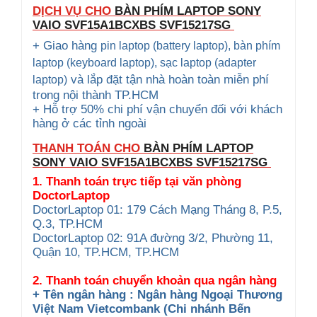
DỊCH VỤ CHO
BÀN PHÍM LAPTOP SONY
VAIO
SVF15A1BCXBS SVF15217SG
+ Giao hàng
pin laptop (battery laptop), bàn phím
laptop (keyboard
laptop), sạc laptop (adapter
và lắp đặt tận nhà hoàn toàn miễn phí
laptop)
trong nội thành TP.HCM
+ Hỗ trợ 50% chi phí vận chuyển đối với khách
hàng ở các tỉnh ngoài
THANH TOÁN CHO
BÀN PHÍM LAPTOP
SONY VAIO
SVF15A1BCXBS SVF15217SG
1. Thanh toán trực tiếp tại văn phòng
DoctorLaptop
DoctorLaptop 01: 179 Cách Mạng Tháng 8, P.5,
Q.3, TP.HCM
DoctorLaptop 02: 91A đường 3/2, Phường 11,
Quận 10, TP.HCM, TP.HCM
2. Thanh toán chuyển khoản qua ngân hàng
+ Tên ngân hàng : Ngân hàng Ngoại Thương
Việt Nam Vietcombank (Chi nhánh Bến