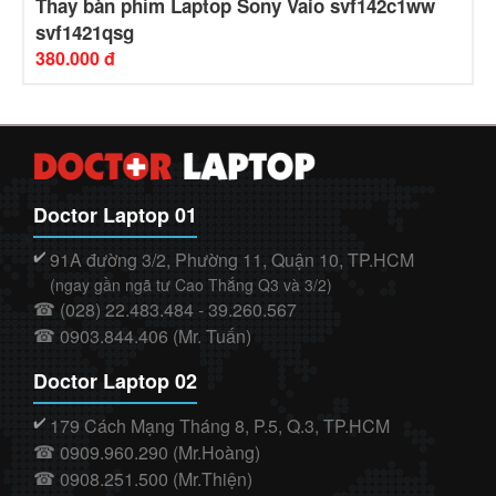
Thay bàn phím Laptop Sony Vaio svf142c1ww
svf1421qsg
380.000 đ
Doctor Laptop 01
91A đường 3/2, Phường 11, Quận 10, TP.HCM
✔️
(ngay gần ngã tư Cao Thắng Q3 và 3/2)
(028) 22.483.484 - 39.260.567
☎
0903.844.406 (Mr. Tuấn)
☎
Doctor Laptop 02
179 Cách Mạng Tháng 8, P.5, Q.3, TP.HCM
✔️
0909.960.290 (Mr.Hoàng)
☎
0908.251.500 (Mr.Thiện)
☎