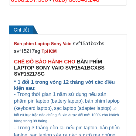
Chi tiết
svf15a1bcxbs
Bàn phím Laptop Sony Vaio
svf15217sg
TpHCM
CHẾ ĐỘ BẢO HÀNH CHO
BÀN PHÍM
LAPTOP SONY VAIO
SVF15A1BCXBS
SVF15217SG
* 1 đổi 1 trong vòng 12 tháng với các điều
kiện sau:
- Trong thời gian 1 năm sử dụng nếu sản
phẩm
pin laptop (battery laptop), bàn phím laptop
(keyboard
laptop), sạc laptop (adapter laptop)
có
bất cứ trục trặc nào chúng tôi xin được đổi mới 100% cho khách
hàng trong 09 tháng.
- Trong 3 tháng còn lại nếu
pin laptop, bàn phím
xảy ra các sự cố mà chúng
laptop
, sạc laptop