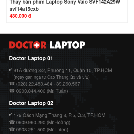
Thay bàn phím Laptop Sony Vaio SVF142A29W
svf14a15cxb
480.000 đ
Doctor Laptop 01
91A đường 3/2, Phường 11, Quận 10, TP.HCM
✔️
(ngay gần ngã tư Cao Thắng Q3 và 3/2)
(028) 22.483.484 - 39.260.567
☎
0903.844.406 (Mr. Tuấn)
☎
Doctor Laptop 02
179 Cách Mạng Tháng 8, P.5, Q.3, TP.HCM
✔️
0909.960.290 (Mr.Hoàng)
☎
0908.251.500 (Mr.Thiện)
☎