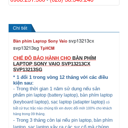
Chi tiết
svp13213cx
Bàn phím Laptop Sony Vaio
svp13213sg
TpHCM
CHẾ ĐỘ BẢO HÀNH CHO
BÀN PHÍM
LAPTOP SONY VAIO
SVP13213CX
SVP13213SG
* 1 đổi 1 trong vòng 12 tháng với các điều
kiện sau:
- Trong thời gian 1 năm sử dụng nếu sản
phẩm
pin laptop (battery laptop), bàn phím laptop
(keyboard
laptop), sạc laptop (adapter laptop)
có
bất cứ trục trặc nào chúng tôi xin được đổi mới 100% cho khách
hàng trong 09 tháng.
- Trong 3 tháng còn lại nếu
pin laptop, bàn phím
xảy ra các sự cố mà chúng
laptop
, sạc laptop