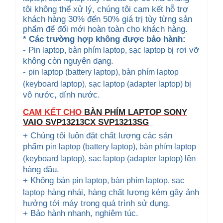
tôi không thể xử lý, chúng tôi cam kết hỗ trợ
khách hàng 30% đến 50% giá trị tùy từng sản
phẩm để đổi mới hoàn toàn cho khách hàng.
* Các trường hợp không được bảo hành:
- P
bị rơi vỡ
in laptop, bàn phím laptop
, sạc laptop
không còn nguyên dạng.
-
pin laptop (battery laptop), bàn phím laptop
bị
(keyboard
laptop), sạc laptop (adapter laptop)
vô nước, dính nước.
CAM KẾT CHO
BÀN PHÍM LAPTOP SONY
VAIO
SVP13213CX SVP13213SG
+ Chúng tôi luôn đặt chất lượng các sản
phẩm
pin laptop (battery laptop), bàn phím laptop
lên
(keyboard
laptop), sạc laptop (adapter laptop)
hàng đầu.
+ Không bán
pin laptop, bàn phím laptop
, sạc
hàng nhái, hàng chất lượng kém gây ảnh
laptop
hưởng tới máy trong quá trình sử dụng.
+ Bảo hành nhanh, nghiêm túc.