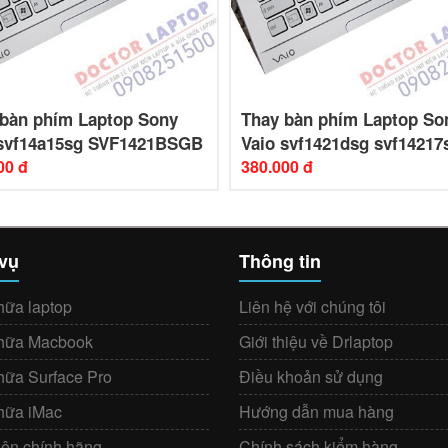
 bàn phím Laptop Sony
Thay bàn phím Laptop So
 svf14a15sg SVF1421BSGB
Vaio svf1421dsg svf14217
00 đ
380.000 đ
 vụ
Thông tin
hữa laptop
Liên hệ với chúng tôi
hữa Macbook
Giới thiệu về Drlaptop
hữa Surface Pro
Điều khoản sử dụng
hữa iMac
Hướng dẫn mua hàng
iện chính hãng
Chính sách kiểm hàng