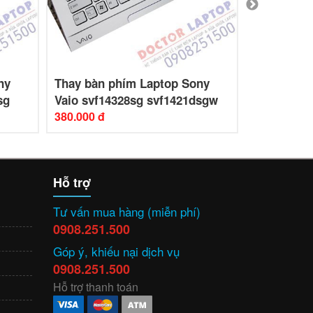
ny
Thay bàn phím Laptop Sony
Thay bàn 
sg
Vaio svf14328sg svf1421dsgw
Vaio SVF1
380.000 đ
480.000 đ
Hỗ trợ
Tư vấn mua hàng (miễn phí)
0908.251.500
Góp ý, khiếu nại dịch vụ
0908.251.500
Hỗ trợ thanh toán