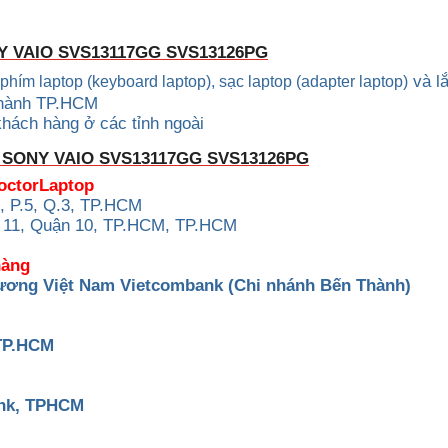
Y VAIO
SVS13117GG SVS13126PG
và l
n phím laptop (keyboard
laptop), sạc laptop (adapter laptop)
 thành TP.HCM
khách hàng ở các tỉnh ngoài
 SONY VAIO
SVS13117GG SVS13126PG
DoctorLaptop
, P.5, Q.3, TP.HCM
g 11, Quận 10, TP.HCM, TP.HCM
hàng
ương Việt Nam Vietcombank (Chi nhánh Bến Thành)
 TP.HCM
ank, TPHCM