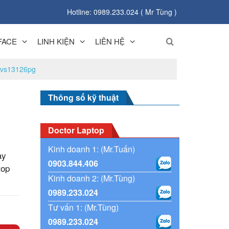
Hotline: 0989.233.024 ( Mr Tùng )
FACE
LINH KIỆN
LIÊN HỆ
svs13126pg
Thông số kỹ thuật
Doctor Laptop
Kinh doanh 1: (Mr.Tuấn)
ay
0903.844.406
top
Kinh doanh 2: (Mr.Tùng)
0989.233.024
Tư vấn 1: (Mr.Tùng)
0989.233.024