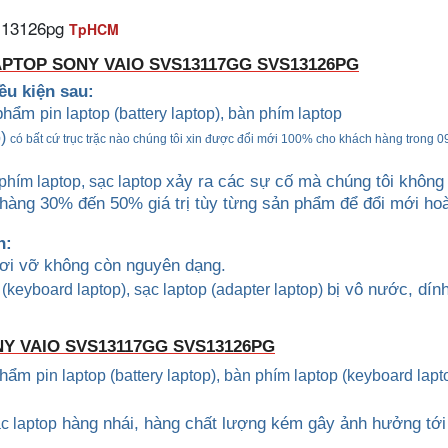
s13126pg
TpHCM
APTOP SONY VAIO
SVS13117GG SVS13126PG
iều kiện sau:
 phẩm
pin laptop (battery laptop), bàn phím laptop
p)
có bất cứ trục trặc nào chúng tôi xin được đổi mới 100% cho khách hàng trong 0
xảy ra các sự cố mà chúng tôi không
 phím laptop
, sạc laptop
h hàng 30% đến 50% giá trị tùy từng sản phẩm để đổi mới ho
h:
rơi vỡ không còn nguyên dạng.
bị vô nước, dín
p (keyboard
laptop), sạc laptop (adapter laptop)
NY VAIO
SVS13117GG SVS13126PG
 phẩm
pin laptop (battery laptop), bàn phím laptop (keyboard
lapt
hàng nhái, hàng chất lượng kém gây ảnh hưởng tới
ạc laptop