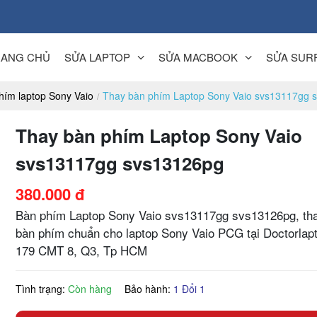
RANG CHỦ
SỬA LAPTOP
SỬA MACBOOK
SỬA SUR
hím laptop Sony Vaio
Thay bàn phím Laptop Sony Vaio svs13117gg 
Thay bàn phím Laptop Sony Vaio
svs13117gg svs13126pg
380.000 đ
Bàn phím Laptop Sony Vaio svs13117gg svs13126pg, th
bàn phím chuẩn cho laptop Sony Vaio PCG tại Doctorlap
179 CMT 8, Q3, Tp HCM
Tình trạng:
Còn hàng
Bảo hành:
1 Đổi 1