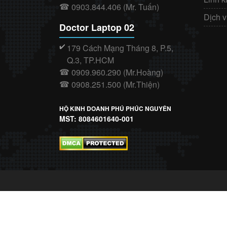
0903.844.406 (Mr. Tuấn)
☎
Dịch 
Doctor Laptop 02
179 Cách Mạng Tháng 8, P.5,
✔️
Q.3, TP.HCM
0909.960.290 (Mr.Hoàng)
☎
0908.251.500 (Mr.Thiện)
☎
HỘ KINH DOANH PHÚ PHÚC NGUYÊN
MST: 8084601640-001