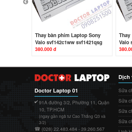
op Sony
Thay bàn phím Laptop Sony
Thay
14a16sg
Vaio svf142c1ww svf1421qsg
Vaio
380.000 đ
380.0
Dịch
Doctor Laptop 01
Sửa c
Sửa c
91A đường 3/2, Phường 11, Quận
✔️
10, TP.HCM
Sửa c
(ngay gần ngã tư Cao Thắng Q3 và
Sửa c
3/2)
(028) 22.483.484 - 39.260.567
☎
Linh k