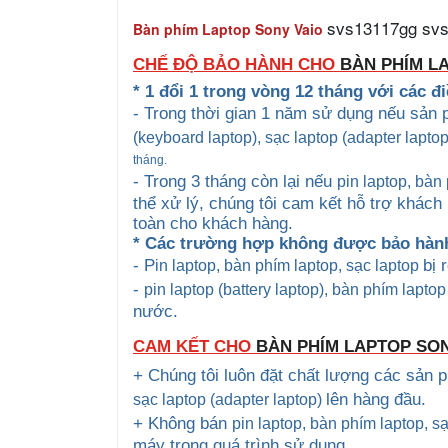
svs13117gg sv
Bàn phím Laptop Sony Vaio
CHẾ ĐỘ BẢO HÀNH CHO
BÀN PHÍM L
* 1 đổi 1 trong vòng 12 tháng với các đ
- Trong thời gian 1 năm sử dụng nếu sản
(keyboard
laptop), sạc laptop (adapter lapto
tháng.
- Trong 3 tháng còn lại nếu
pin laptop, bàn
thể xử lý, chúng tôi cam kết hỗ trợ khác
toàn cho khách hàng.
* Các trường hợp không được bảo hàn
- P
bị 
in laptop, bàn phím laptop
, sạc laptop
-
pin laptop (battery laptop), bàn phím lapto
nước.
CAM KẾT CHO
BÀN PHÍM LAPTOP SO
+ Chúng tôi luôn đặt chất lượng các sản
lên hàng đầu.
sạc laptop (adapter laptop)
+ Không bán
pin laptop, bàn phím laptop
, s
máy trong quá trình sử dụng.