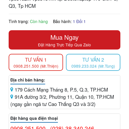
Q3, Tp HCM
Tình trạng:
Còn hàng
Bảo hành:
1 Đổi 1
Mua Ngay
Đặt Hàng Trực Tiếp Qua Zalo
TƯ VẤN 1
TƯ VẤN 2
0908.251.500 (Mr.Thiện)
0989.233.024 (Mr.Tùng)
Địa chỉ bán hàng:
179 Cách Mạng Tháng 8, P.5, Q.3, TP.HCM
91A đường 3/2, Phường 11, Quận 10, TP.HCM
(ngay gần ngã tư Cao Thắng Q3 và 3/2)
Đặt hàng qua điện thoại
0908.251.500
(028) 38.340.246
-