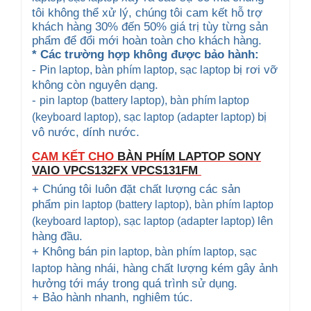
tôi không thể xử lý, chúng tôi cam kết hỗ trợ
khách hàng 30% đến 50% giá trị tùy từng sản
phẩm để đổi mới hoàn toàn cho khách hàng.
* Các trường hợp không được bảo hành:
- P
bị rơi vỡ
in laptop, bàn phím laptop
, sạc laptop
không còn nguyên dạng.
-
pin laptop (battery laptop), bàn phím laptop
bị
(keyboard
laptop), sạc laptop (adapter laptop)
vô nước, dính nước.
CAM KẾT CHO
BÀN PHÍM LAPTOP SONY
VAIO
VPCS132FX VPCS131FM
+ Chúng tôi luôn đặt chất lượng các sản
phẩm
pin laptop (battery laptop), bàn phím laptop
lên
(keyboard
laptop), sạc laptop (adapter laptop)
hàng đầu.
+ Không bán
pin laptop, bàn phím laptop
, sạc
hàng nhái, hàng chất lượng kém gây ảnh
laptop
hưởng tới máy trong quá trình sử dụng.
+ Bảo hành nhanh, nghiêm túc.