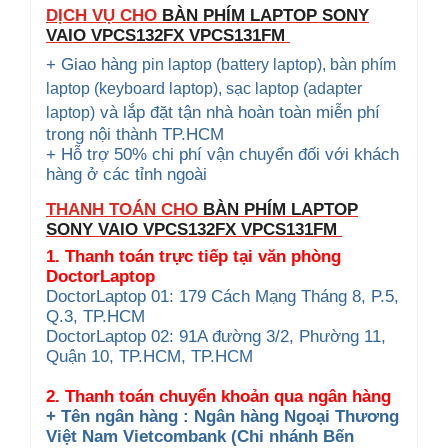
DỊCH VỤ CHO
BÀN PHÍM LAPTOP SONY
VAIO
VPCS132FX VPCS131FM
+ Giao hàng
pin laptop (battery laptop), bàn phím
laptop (keyboard
laptop), sạc laptop (adapter
và lắp đặt tận nhà hoàn toàn miễn phí
laptop)
trong nội thành TP.HCM
+ Hỗ trợ 50% chi phí vận chuyển đối với khách
hàng ở các tỉnh ngoài
THANH TOÁN CHO
BÀN PHÍM LAPTOP
SONY VAIO
VPCS132FX VPCS131FM
1. Thanh toán trực tiếp tại văn phòng
DoctorLaptop
DoctorLaptop 01: 179 Cách Mạng Tháng 8, P.5,
Q.3, TP.HCM
DoctorLaptop 02: 91A đường 3/2, Phường 11,
Quận 10, TP.HCM, TP.HCM
2. Thanh toán chuyển khoản qua ngân hàng
+ Tên ngân hàng : Ngân hàng Ngoại Thương
Việt Nam Vietcombank (Chi nhánh Bến