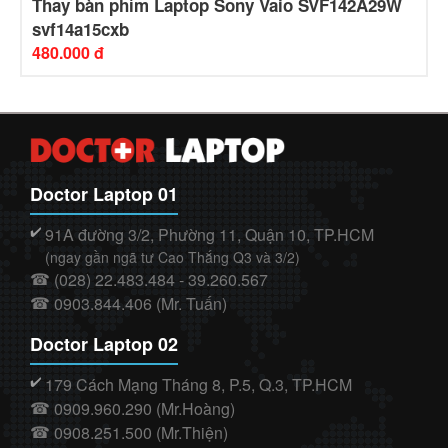
Thay bàn phím Laptop Sony Vaio SVF142A29W
svf14a15cxb
480.000 đ
Doctor Laptop 01
91A đường 3/2, Phường 11, Quận 10, TP.HCM
✔️
(ngay gần ngã tư Cao Thắng Q3 và 3/2)
(028) 22.483.484 - 39.260.567
☎
0903.844.406 (Mr. Tuấn)
☎
Doctor Laptop 02
179 Cách Mạng Tháng 8, P.5, Q.3, TP.HCM
✔️
0909.960.290 (Mr.Hoàng)
☎
0908.251.500 (Mr.Thiện)
☎