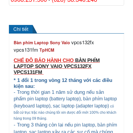
Chi tiết
vpcs132fx
Bàn phím Laptop Sony Vaio
vpcs131fm
TpHCM
CHẾ ĐỘ BẢO HÀNH CHO
BÀN PHÍM
LAPTOP SONY VAIO
VPCS132FX
VPCS131FM
* 1 đổi 1 trong vòng 12 tháng với các điều
kiện sau:
- Trong thời gian 1 năm sử dụng nếu sản
phẩm
pin laptop (battery laptop), bàn phím laptop
(keyboard
laptop), sạc laptop (adapter laptop)
có
bất cứ trục trặc nào chúng tôi xin được đổi mới 100% cho khách
hàng trong 09 tháng.
- Trong 3 tháng còn lại nếu
pin laptop, bàn phím
xảy ra các sự cố mà chúng
laptop
, sạc laptop