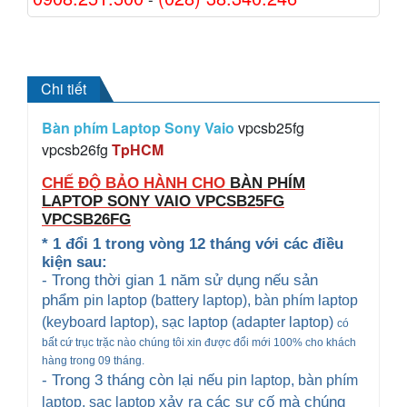
Chi tiết
Bàn phím Laptop Sony Vaio
vpcsb25fg
vpcsb26fg
TpHCM
CHẾ ĐỘ BẢO HÀNH CHO
BÀN PHÍM
LAPTOP SONY VAIO
VPCSB25FG
VPCSB26FG
* 1 đổi 1 trong vòng 12 tháng với các điều
kiện sau:
- Trong thời gian 1 năm sử dụng nếu sản
phẩm
pin laptop (battery laptop), bàn phím laptop
(keyboard
laptop), sạc laptop (adapter laptop)
có
bất cứ trục trặc nào chúng tôi xin được đổi mới 100% cho khách
hàng trong 09 tháng.
- Trong 3 tháng còn lại nếu
pin laptop, bàn phím
xảy ra các sự cố mà chúng
laptop
, sạc laptop