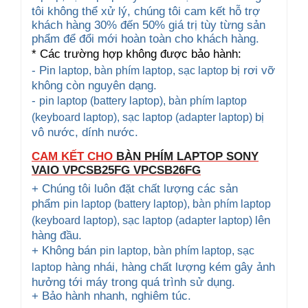
tôi không thể xử lý, chúng tôi cam kết hỗ trợ
khách hàng 30% đến 50% giá trị tùy từng sản
phẩm để đổi mới hoàn toàn cho khách hàng.
* Các trường hợp không được bảo hành:
- P
bị rơi vỡ
in laptop, bàn phím laptop
, sạc laptop
không còn nguyên dạng.
-
pin laptop (battery laptop), bàn phím laptop
bị
(keyboard
laptop), sạc laptop (adapter laptop)
vô nước, dính nước.
CAM KẾT CHO
BÀN PHÍM LAPTOP SONY
VAIO
VPCSB25FG VPCSB26FG
+ Chúng tôi luôn đặt chất lượng các sản
phẩm
pin laptop (battery laptop), bàn phím laptop
lên
(keyboard
laptop), sạc laptop (adapter laptop)
hàng đầu.
+ Không bán
pin laptop, bàn phím laptop
, sạc
hàng nhái, hàng chất lượng kém gây ảnh
laptop
hưởng tới máy trong quá trình sử dụng.
+ Bảo hành nhanh, nghiêm túc.