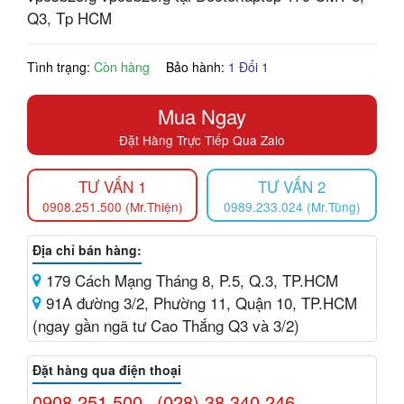
Q3, Tp HCM
Tình trạng:
Còn hàng
Bảo hành:
1 Đổi 1
Mua Ngay
Đặt Hàng Trực Tiếp Qua Zalo
TƯ VẤN 1
TƯ VẤN 2
0908.251.500 (Mr.Thiện)
0989.233.024 (Mr.Tùng)
Địa chỉ bán hàng:
179 Cách Mạng Tháng 8, P.5, Q.3, TP.HCM
91A đường 3/2, Phường 11, Quận 10, TP.HCM
(ngay gần ngã tư Cao Thắng Q3 và 3/2)
Đặt hàng qua điện thoại
0908.251.500
(028) 38.340.246
-