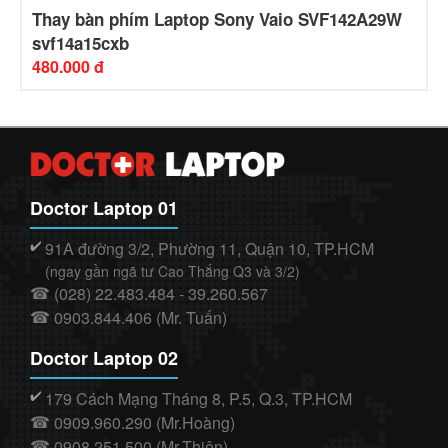
Thay bàn phím Laptop Sony Vaio SVF142A29W
svf14a15cxb
480.000 đ
Doctor Laptop 01
91A đường 3/2, Phường 11, Quận 10, TP.HCM
✔️
(ngay gần ngã tư Cao Thắng Q3 và 3/2)
(028) 22.483.484 - 39.260.567
☎
0903.844.406 (Mr. Tuấn)
☎
Doctor Laptop 02
179 Cách Mạng Tháng 8, P.5, Q.3, TP.HCM
✔️
0909.960.290 (Mr.Hoàng)
☎
0908.251.500 (Mr.Thiện)
☎