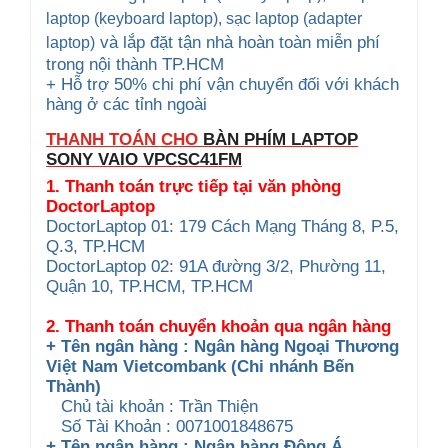
laptop (keyboard
laptop), sạc laptop (adapter
và lắp đặt tận nhà hoàn toàn miễn phí
laptop)
trong nội thành TP.HCM
+ Hỗ trợ 50% chi phí vận chuyển đối với khách
hàng ở các tỉnh ngoài
THANH TOÁN CHO
BÀN PHÍM LAPTOP
SONY VAIO
VPCSC41FM
1. Thanh toán trực tiếp tại văn phòng
DoctorLaptop
DoctorLaptop 01: 179 Cách Mạng Tháng 8, P.5,
Q.3, TP.HCM
DoctorLaptop 02: 91A đường 3/2, Phường 11,
Quận 10, TP.HCM, TP.HCM
2. Thanh toán chuyển khoản qua ngân hàng
+ Tên ngân hàng : Ngân hàng Ngoại Thương
Việt Nam Vietcombank (Chi nhánh Bến
Thành)
Chủ tài khoản : Trần Thiện
Số Tài Khoản : 0071001848675
+ Tên ngân hàng : Ngân hàng Đông Á,