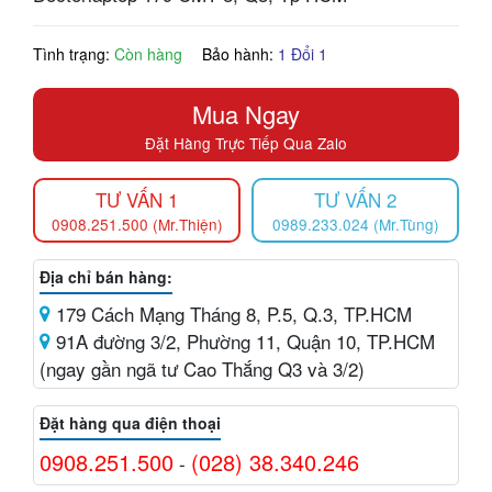
Tình trạng:
Còn hàng
Bảo hành:
1 Đổi 1
Mua Ngay
Đặt Hàng Trực Tiếp Qua Zalo
TƯ VẤN 1
TƯ VẤN 2
0908.251.500 (Mr.Thiện)
0989.233.024 (Mr.Tùng)
Địa chỉ bán hàng:
179 Cách Mạng Tháng 8, P.5, Q.3, TP.HCM
91A đường 3/2, Phường 11, Quận 10, TP.HCM
(ngay gần ngã tư Cao Thắng Q3 và 3/2)
Đặt hàng qua điện thoại
0908.251.500
(028) 38.340.246
-