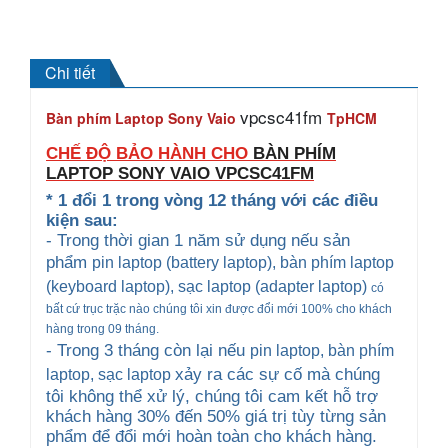
Chi tiết
vpcsc41fm
Bàn phím Laptop Sony Vaio
TpHCM
CHẾ ĐỘ BẢO HÀNH CHO
BÀN PHÍM
LAPTOP SONY VAIO
VPCSC41FM
* 1 đổi 1 trong vòng 12 tháng với các điều
kiện sau:
- Trong thời gian 1 năm sử dụng nếu sản
phẩm
pin laptop (battery laptop), bàn phím laptop
(keyboard
laptop), sạc laptop (adapter laptop)
có
bất cứ trục trặc nào chúng tôi xin được đổi mới 100% cho khách
hàng trong 09 tháng.
- Trong 3 tháng còn lại nếu
pin laptop, bàn phím
xảy ra các sự cố mà chúng
laptop
, sạc laptop
tôi không thể xử lý, chúng tôi cam kết hỗ trợ
khách hàng 30% đến 50% giá trị tùy từng sản
phẩm để đổi mới hoàn toàn cho khách hàng.