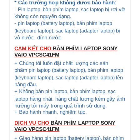
* Các trường hợp không được bảo hành:
- P
bị rơi vỡ
in laptop, bàn phím laptop
, sạc laptop
không còn nguyên dạng.
-
pin laptop (battery laptop), bàn phím laptop
bị
(keyboard
laptop), sạc laptop (adapter laptop)
vô nước, dính nước.
CAM KẾT CHO
BÀN PHÍM LAPTOP SONY
VAIO
VPCSC41FM
+ Chúng tôi luôn đặt chất lượng các sản
phẩm
pin laptop (battery laptop), bàn phím laptop
lên
(keyboard
laptop), sạc laptop (adapter laptop)
hàng đầu.
+ Không bán
pin laptop, bàn phím laptop
, sạc
hàng nhái, hàng chất lượng kém gây ảnh
laptop
hưởng tới máy trong quá trình sử dụng.
+ Bảo hành nhanh, nghiêm túc.
DỊCH VỤ CHO
BÀN PHÍM LAPTOP SONY
VAIO
VPCSC41FM
+ Giao hàng
pin laptop (battery laptop), bàn phím