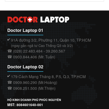
Doctor Laptop 01
91A đường 3/2, Phường 11, Quận 10, TP.HCM
✔️
(ngay gần ngã tư Cao Thắng Q3 và 3/2)
(028) 22.483.484 - 39.260.567
☎
0903.844.406 (Mr. Tuấn)
☎
Doctor Laptop 02
179 Cách Mạng Tháng 8, P.5, Q.3, TP.HCM
✔️
0909.960.290 (Mr.Hoàng)
☎
0908.251.500 (Mr.Thiện)
☎
HỘ KINH DOANH PHÚ PHÚC NGUYÊN
MST: 8084601640-001