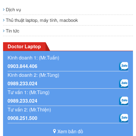
Dịch vụ
Thủ thuật laptop, máy tính, macbook
Tin tức
Doctor Laptop
Kinh doanh 1: (Mr.Tuấn)
0903.844.406
Kinh doanh 2: (Mr.Tùng)
0989.233.024
Tư vấn 1: (Mr.Tùng)
0989.233.024
Tư vấn 2: (Mr.Thiện)
0908.251.500
Xem bản đồ