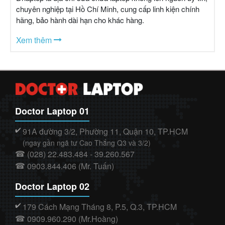
chuyên nghiệp tại Hồ Chí Minh, cung cấp linh kiện chính
hãng, bảo hành dài hạn cho khác hàng.
Xem thêm
Doctor Laptop 01
91A đường 3/2, Phường 11, Quận 10, TP.HCM
✔️
(ngay gần ngã tư Cao Thắng Q3 và 3/2)
(028) 22.483.484 - 39.260.567
☎
0903.844.406 (Mr. Tuấn)
☎
Doctor Laptop 02
179 Cách Mạng Tháng 8, P.5, Q.3, TP.HCM
✔️
0909.960.290 (Mr.Hoàng)
☎