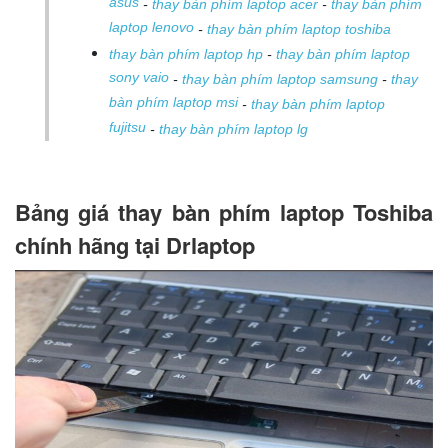
asus
-
thay bàn phím laptop acer
-
thay bàn phím
laptop lenovo
-
thay bàn phím laptop toshiba
thay bàn phím laptop hp
-
thay bàn phím laptop
sony vaio
-
thay bàn phím laptop samsung
-
thay
bàn phím laptop msi
-
thay bàn phím laptop
fujitsu
-
thay bàn phím laptop lg
Bảng giá thay bàn phím laptop Toshiba
chính hãng tại Drlaptop