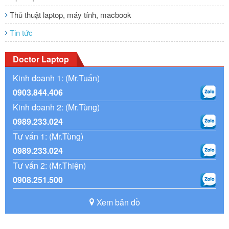
Thủ thuật laptop, máy tính, macbook
Tin tức
Doctor Laptop
Kinh doanh 1: (Mr.Tuấn)
0903.844.406
Kinh doanh 2: (Mr.Tùng)
0989.233.024
Tư vấn 1: (Mr.Tùng)
0989.233.024
Tư vấn 2: (Mr.Thiện)
0908.251.500
Xem bản đồ