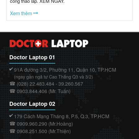
công tháo lắp. XEM NGAY.
Xem thêm
Doctor Laptop 01
91A đường 3/2, Phường 11, Quận 10, TP.HCM
✔️
(ngay gần ngã tư Cao Thắng Q3 và 3/2)
(028) 22.483.484 - 39.260.567
☎
0903.844.406 (Mr. Tuấn)
☎
Doctor Laptop 02
179 Cách Mạng Tháng 8, P.5, Q.3, TP.HCM
✔️
0909.960.290 (Mr.Hoàng)
☎
0908.251.500 (Mr.Thiện)
☎