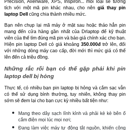
Precision, Alienware, XPS, Inspiron... mỗi loại sẽ tương 
tích với một mã pin khác nhau, cho nên 
giá thay pin 
laptop Dell
 cũng chia thành nhiều mức.
Bạn nên chụp lại mã máy ở mặt sau hoặc tháo hẳn pin 
mang đến cửa hàng gần nhất của Drlaptop để kỹ thuật 
viên của thể tìm đúng mã pin và báo giá chính xác cho bạn. 
Hiện pin laptop Dell có giá khoảng 
350.000đ 
trở lên, đối 
với những dòng máy cao cấp, đời mới thì mức giá có thể 
lên đến cả triệu đồng.
Những rắc rối bạn có thể gặp phải khi pin 
laptop dell bị hỏng
Thực tế, có nhiều bạn pin laptop bị hỏng và cắm sạc vẫn 
có thể sử dụng bình thường, tuy nhiên, không thay pin 
sớm sẽ đem lại cho bạn cực kỳ nhiều bất tiện như:
Mang theo dây sạch lỉnh kỉnh và phải kè kè bên ổ 
cắm điện mọi lúc mọi nơi;
Đang làm việc máy tự động tắt nguồn, khiến công 