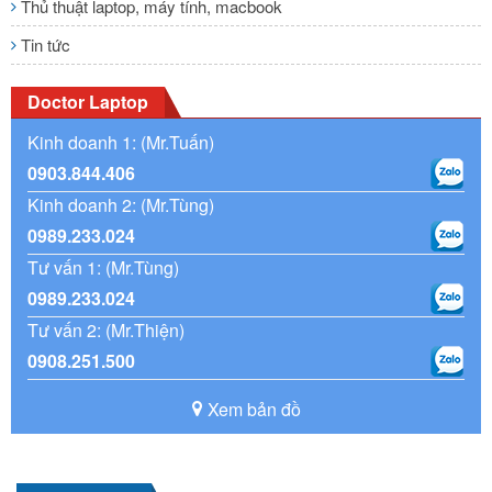
Thủ thuật laptop, máy tính, macbook
Tin tức
Doctor Laptop
Kinh doanh 1: (Mr.Tuấn)
0903.844.406
Kinh doanh 2: (Mr.Tùng)
0989.233.024
Tư vấn 1: (Mr.Tùng)
0989.233.024
Tư vấn 2: (Mr.Thiện)
0908.251.500
Xem bản đồ