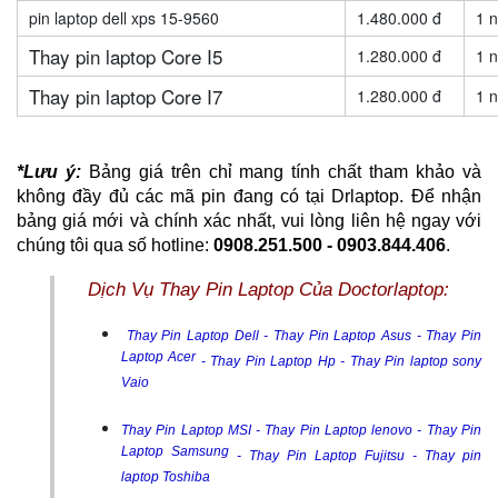
pin laptop dell xps 15-9560
1.480.000 đ
1 
Thay pin laptop Core I5
1.280.000 đ
1 
Thay pin laptop Core I7
1.280.000 đ
1 
*Lưu ý:
 Bảng giá trên chỉ mang tính chất tham khảo và 
không đầy đủ các mã pin đang có tại Drlaptop. Để nhận 
bảng giá mới và chính xác nhất, vui lòng liên hệ ngay với 
chúng tôi qua số hotline: 
0908.251.500 - 0903.844.406
.
Dịch Vụ Thay Pin Laptop Của Doctorlaptop:
Thay Pin Laptop Dell
-
Thay Pin Laptop Asus
-
Thay Pin
Laptop Acer
-
Thay Pin Laptop Hp
-
Thay Pin laptop sony
Vaio
Thay Pin Laptop MSI
-
Thay Pin Laptop lenovo
-
Thay Pin
Laptop Samsung
-
Thay Pin Laptop Fujitsu
-
Thay pin
laptop Toshiba