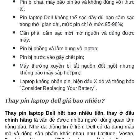
Pin bị chai, máy báo pin ảo và không đúng với thực 
tế;
Pin laptop Dell không thể sạc đầy dù bạn cắm sạc 
trong thời gian dài, mức pin chỉ ở mức 95-98%;
Cần phải cắm sạc mới mở nguồn và dùng được 
máy;
Pin bị phồng và làm bung vỏ laptop;
Pin bị nước vào gây chết pin;
Máy thường xuyên bị tắt nguồn đột ngột nhưng 
không báo máy sắp hết pin;
Laptop không nhận pin, hiện dấu X đỏ và thông báo 
"Consider Replacing Your Battery".
Thay pin laptop dell giá bao nhiêu?
Thay pin laptop Dell hết bao nhiêu tiền, thay ở đâu 
chính hãng 
là vấn đề được nhiều người dùng quan tâm 
hàng đầu. Như đã thông tin ở trên, Dell có đa dạng mẫu 
mã và dòng sản phẩm khác nhau như Latitude, Vostro, 