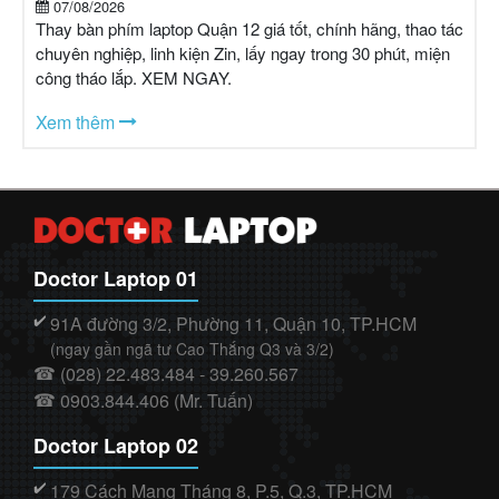
07/08/2026
Thay bàn phím laptop Quận 12 giá tốt, chính hãng, thao tác
chuyên nghiệp, linh kiện Zin, lấy ngay trong 30 phút, miện
công tháo lắp. XEM NGAY.
Xem thêm
Doctor Laptop 01
91A đường 3/2, Phường 11, Quận 10, TP.HCM
✔️
(ngay gần ngã tư Cao Thắng Q3 và 3/2)
(028) 22.483.484 - 39.260.567
☎
0903.844.406 (Mr. Tuấn)
☎
Doctor Laptop 02
179 Cách Mạng Tháng 8, P.5, Q.3, TP.HCM
✔️