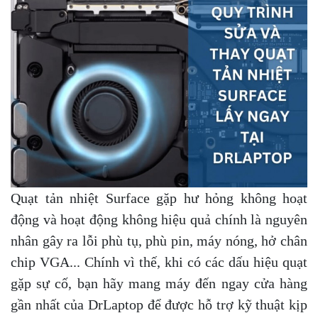
Quạt tản nhiệt Surface gặp hư hỏng không hoạt
động và hoạt động không hiệu quả chính là nguyên
nhân gây ra lỗi phù tụ, phù pin, máy nóng, hở chân
chip VGA... Chính vì thế, khi có các dấu hiệu quạt
gặp sự cố, bạn hãy mang máy đến ngay cửa hàng
gần nhất của DrLaptop để được hỗ trợ kỹ thuật kịp