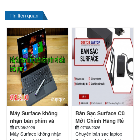
Tin liên quan
Máy Surface không
Bán Sạc Surface Cũ
nhận bàn phím và
Mới Chính Hãng Rẻ
cách khắc phục
07/08/2026
nhất tại TPHCM
07/08/2026
Máy Surface không nhận
Chuyên bán sạc laptop