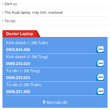
Dịch vụ
Thủ thuật laptop, máy tính, macbook
Tin tức
Doctor Laptop
Kinh doanh 1: (Mr.Tuấn)
0903.844.406
Kinh doanh 2: (Mr.Tùng)
0989.233.024
Tư vấn 1: (Mr.Tùng)
0989.233.024
Tư vấn 2: (Mr.Thiện)
0908.251.500
Xem bản đồ