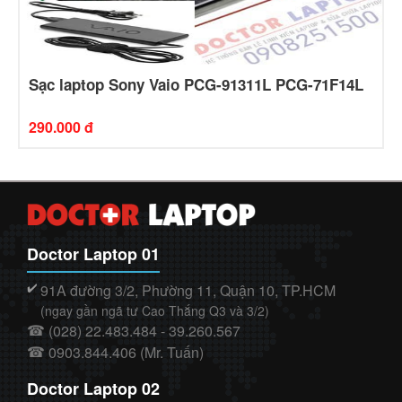
Sạc laptop Sony Vaio PCG-91311L PCG-71F14L
290.000 đ
Doctor Laptop 01
91A đường 3/2, Phường 11, Quận 10, TP.HCM
✔️
(ngay gần ngã tư Cao Thắng Q3 và 3/2)
(028) 22.483.484 - 39.260.567
☎
0903.844.406 (Mr. Tuấn)
☎
Doctor Laptop 02