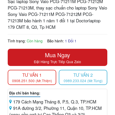
Sạc laptop Sony Vaio PCG-71211M PCG-71212M
PCG-71213M, thay sạc chuẩn cho laptop Sony Vaio
Sony Vaio PCG-71211M PCG-71212M PCG-
71213M bảo hành 1 năm 1 đổi 1 tại Doctorlaptop
179 CMT 8, Q3, Tp HCM
Tình trạng:
Còn hàng
Bảo hành:
1 Đổi 1
Mua Ngay
Đặt Hàng Trực Tiếp Qua Zalo
TƯ VẤN 1
TƯ VẤN 2
0908.251.500 (Mr.Thiện)
0989.233.024 (Mr.Tùng)
Địa chỉ bán hàng:
179 Cách Mạng Tháng 8, P.5, Q.3, TP.HCM
91A đường 3/2, Phường 11, Quận 10, TP.HCM
(ngay gần ngã tư Cao Thắng Q3 và 3/2)