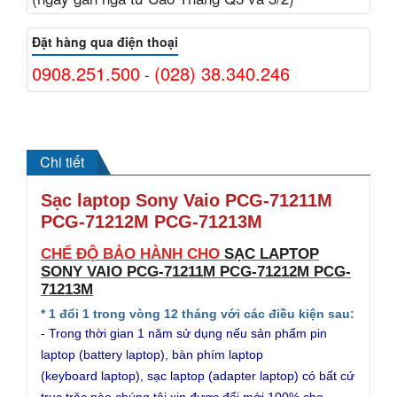
Đặt hàng qua điện thoại
0908.251.500
(028) 38.340.246
-
Chi tiết
Sạc laptop Sony Vaio PCG-71211M
PCG-71212M PCG-71213M
CHẾ ĐỘ BẢO HÀNH CHO
SẠC LAPTOP
SONY VAIO PCG-71211M PCG-71212M PCG-
71213M
* 1 đổi 1 trong vòng 12 tháng với các điều kiện sau:
- Trong thời gian 1 năm sử dụng nếu sản phẩm pin
laptop (battery laptop), bàn phím laptop
(keyboard laptop), sạc laptop (adapter laptop) có bất cứ
trục trặc nào chúng tôi xin được đổi mới 100% cho