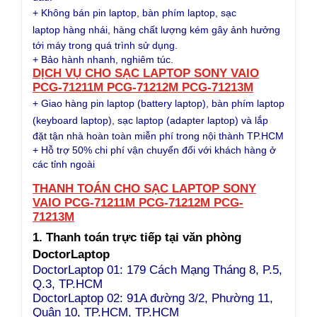
+ Không bán
pin laptop, bàn phím laptop
, sạc
laptop
hàng nhái, hàng chất lượng kém gây ảnh hưởng
tới máy trong quá trình sử dụng.
+ Bảo hành nhanh, nghiêm túc.
DỊCH VỤ CHO
SẠC LAPTOP SONY VAIO
PCG-71211M PCG-71212M PCG-71213M
+ Giao hàng
pin laptop (battery laptop), bàn phím laptop
(keyboard
laptop), sạc laptop (adapter laptop)
và lắp
đặt tận nhà hoàn toàn miễn phí trong nội thành TP.HCM
+ Hỗ trợ 50% chi phí vận chuyển đối với khách hàng ở
các tỉnh ngoài
THANH TOÁN CHO SẠC LAPTOP SONY
VAIO PCG-71211M PCG-71212M PCG-
71213M
1. Thanh toán trực tiếp tại văn phòng
DoctorLaptop
DoctorLaptop 01: 179 Cách Mạng Tháng 8, P.5,
Q.3, TP.HCM
DoctorLaptop 02: 91A đường 3/2, Phường 11,
Quận 10, TP.HCM, TP.HCM