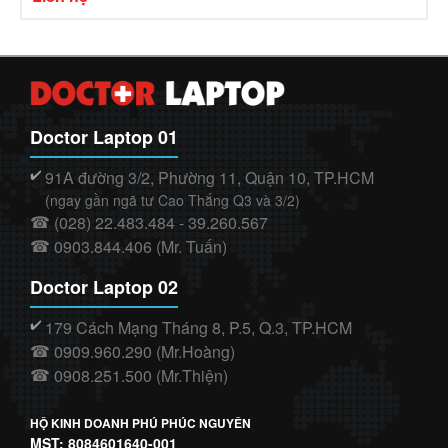
Doctor Laptop 01
91A đường 3/2, Phường 11, Quận 10, TP.HCM
✔️
(ngay gần ngã tư Cao Thắng Q3 và 3/2)
(028) 22.483.484 - 39.260.567
☎
0903.844.406 (Mr. Tuấn)
☎
Doctor Laptop 02
179 Cách Mạng Tháng 8, P.5, Q.3, TP.HCM
✔️
0909.960.290 (Mr.Hoàng)
☎
0908.251.500 (Mr.Thiện)
☎
HỘ KINH DOANH PHÚ PHÚC NGUYÊN
MST: 8084601640-001