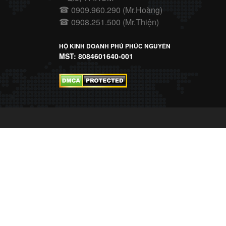
0909.960.290 (Mr.Hoàng)
☎
0908.251.500 (Mr.Thiện)
☎
HỘ KINH DOANH PHÚ PHÚC NGUYÊN
MST: 8084601640-001