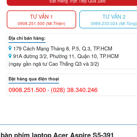
Đặt Hàng Trực Tiếp Qua Zalo
TƯ VẤN 1
TƯ VẤN 2
0908.251.500 (Mr.Thiện)
0989.233.024 (Mr.Tùng
Địa chỉ bán hàng:
179 Cách Mạng Tháng 8, P.5, Q.3, TP.HCM
91A đường 3/2, Phường 11, Quận 10, TP.HCM
(ngay gần ngã tư Cao Thắng Q3 và 3/2)
Đặt hàng qua điện thoại
0908.251.500
(028) 38.340.246
-
 bàn phím laptop
Acer
Aspire
S5-391