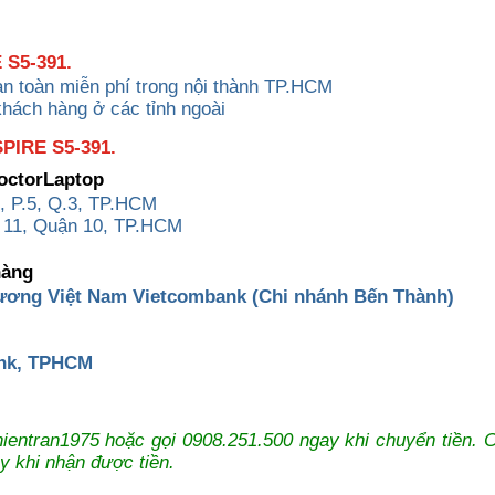
 S5-391.
àn toàn miễn phí trong nội thành TP.HCM
khách hàng ở các tỉnh ngoài
IRE S5-391.
DoctorLaptop
, P.5, Q.3, TP.HCM
 11, Quận 10, TP.HCM
hàng
ương Việt Nam Vietcombank (Chi nhánh Bến Thành)
ank, TPHCM
:thientran1975 hoặc gọi 0908.251.500 ngay khi chuyển tiền. 
y khi nhận được tiền.