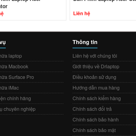
tor
hệ
Liên hệ
 vụ
Thông tin
hữa laptop
Liên hệ với chúng tôi
hữa Macbook
Giới thiệu về Drlaptop
hữa Surface Pro
Điều khoản sử dụng
hữa iMac
Hướng dẫn mua hàng
iện chính hãng
Chính sách kiểm hàng
vụ chuyên nghiệp
Chính sách đổi trả
Chính sách bảo hành
Chính sách bảo mật