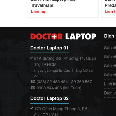
Travelmate
Preda
Liên hệ
Liên 
Dịch
Doctor Laptop 01
Sửa c
Sửa c
91A đường 3/2, Phường 11, Quận
✔️
10, TP.HCM
Sửa c
(ngay gần ngã tư Cao Thắng Q3 và
Sửa c
3/2)
(028) 22.483.484 - 39.260.567
☎
Linh k
0903.844.406 (Mr. Tuấn)
☎
Dịch 
Doctor Laptop 02
179 Cách Mạng Tháng 8, P.5,
✔️
Q.3, TP.HCM