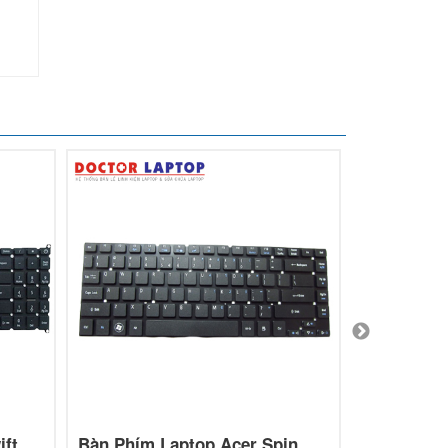
ift
Bàn Phím Laptop Acer Spin
Bàn Phím 