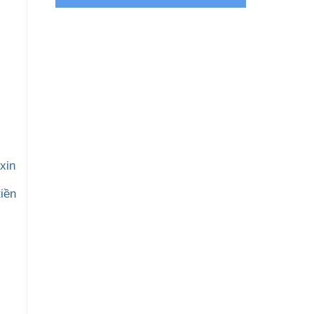
xin
iền