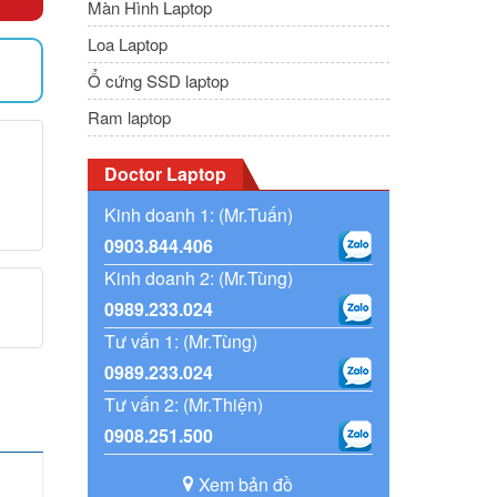
Màn Hình Laptop
Loa Laptop
Ổ cứng SSD laptop
)
Ram laptop
Doctor Laptop
Kinh doanh 1: (Mr.Tuấn)
0903.844.406
Kinh doanh 2: (Mr.Tùng)
0989.233.024
Tư vấn 1: (Mr.Tùng)
0989.233.024
Tư vấn 2: (Mr.Thiện)
0908.251.500
Xem bản đồ