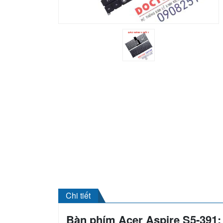
Chi tiết
Bàn phím Acer Aspire S5-391;