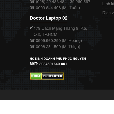
(028) 22.483.484 - 39.260.567
☎
Linh k
0903.844.406 (Mr. Tuấn)
☎
Dịch 
Doctor Laptop 02
179 Cách Mạng Tháng 8, P.5,
✔️
Q.3, TP.HCM
0909.960.290 (Mr.Hoàng)
☎
0908.251.500 (Mr.Thiện)
☎
HỘ KINH DOANH PHÚ PHÚC NGUYÊN
MST: 8084601640-001