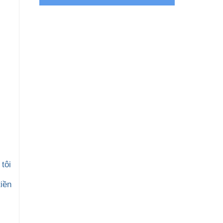
tôi
iền