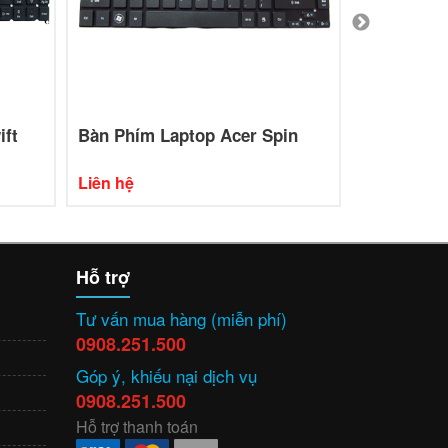
ift
Bàn Phím Laptop Acer Spin
Bàn Phím 
Liên hệ
Liên hệ
Hỗ trợ
Tư vấn mua hàng (miễn phí)
0908.251.500
Góp ý, khiếu nại dịch vụ
0908.251.500
Hỗ trợ thanh toán