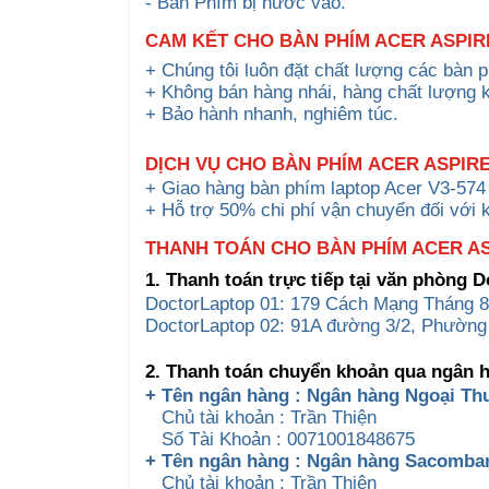
- Bàn Phím bị nước vào.
CAM KẾT CHO BÀN PHÍM ACER ASPIRE
+ Chúng tôi luôn đặt chất lượng các bàn 
+ Không bán hàng nhái, hàng chất lượng 
+ Bảo hành nhanh, nghiêm túc.
DỊCH VỤ CHO
BÀN PHÍM
ACER ASPIRE
+ Giao hàng bàn phím laptop Acer V3-574
+ Hỗ trợ 50% chi phí vận chuyển đối với 
THANH TOÁN CHO BÀN PHÍM ACER ASP
1. Thanh toán trực tiếp tại văn phòng 
DoctorLaptop 01: 179 Cách Mạng Tháng 8
DoctorLaptop 02: 91A đường 3/2, Phường
2. Thanh toán chuyển khoản qua ngân 
+ Tên ngân hàng : Ngân hàng Ngoại Th
Chủ tài khoản : Trần Thiện
Số Tài Khoản : 0071001848675
+ Tên ngân hàng : Ngân hàng Sacomb
Chủ tài khoản : Trần Thiện