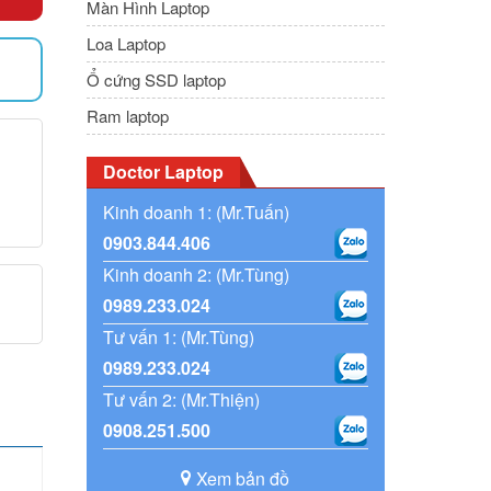
Màn Hình Laptop
Loa Laptop
Ổ cứng SSD laptop
)
Ram laptop
Doctor Laptop
Kinh doanh 1: (Mr.Tuấn)
0903.844.406
Kinh doanh 2: (Mr.Tùng)
0989.233.024
Tư vấn 1: (Mr.Tùng)
0989.233.024
Tư vấn 2: (Mr.Thiện)
0908.251.500
Xem bản đồ