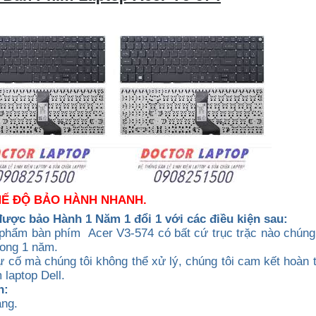
CHẾ ĐỘ BẢO HÀNH NHANH.
được b
ảo Hành 1 Năm 1 đổi 1 với các điều kiện sau:
 phẩm bàn phím Acer V3-574 có bất cứ trục trặc nào chúng 
rong 1 năm.
 cố mà chúng tôi không thể xử lý, chúng tôi cam kết hoàn t
laptop Dell.
h:
ạng.