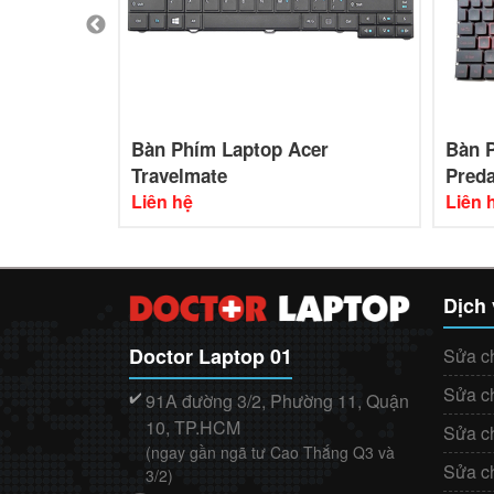
e ES1-432
Bàn Phím Laptop Acer
Bàn 
Travelmate
Preda
Liên hệ
Liên 
Dịch
Doctor Laptop 01
Sửa c
Sửa c
91A đường 3/2, Phường 11, Quận
✔️
10, TP.HCM
Sửa c
(ngay gần ngã tư Cao Thắng Q3 và
Sửa c
3/2)