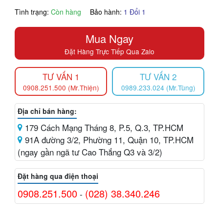
Tình trạng:
Còn hàng
Bảo hành:
1 Đổi 1
Mua Ngay
Đặt Hàng Trực Tiếp Qua Zalo
TƯ VẤN 1
TƯ VẤN 2
0908.251.500 (Mr.Thiện)
0989.233.024 (Mr.Tùng)
Địa chỉ bán hàng:
179 Cách Mạng Tháng 8, P.5, Q.3, TP.HCM
91A đường 3/2, Phường 11, Quận 10, TP.HCM
(ngay gần ngã tư Cao Thắng Q3 và 3/2)
Đặt hàng qua điện thoại
0908.251.500
(028) 38.340.246
-