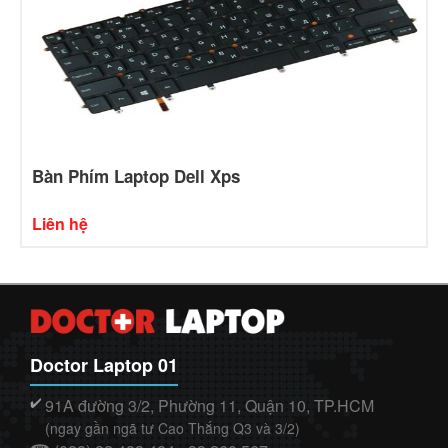
Bàn Phím Laptop Dell Xps
Liên hệ
Doctor Laptop 01
91A đường 3/2, Phường 11, Quận 10, TP.HCM
✔️
(ngay gần ngã tư Cao Thắng Q3 và 3/2)