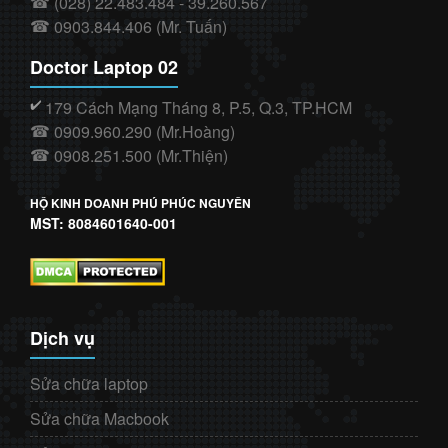
(028) 22.483.484 - 39.260.567
☎
0903.844.406 (Mr. Tuấn)
☎
Doctor Laptop 02
179 Cách Mạng Tháng 8, P.5, Q.3, TP.HCM
✔️
0909.960.290 (Mr.Hoàng)
☎
0908.251.500 (Mr.Thiện)
☎
HỘ KINH DOANH PHÚ PHÚC NGUYÊN
MST: 8084601640-001
Dịch vụ
Sửa chữa laptop
Sửa chữa Macbook