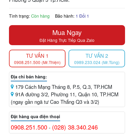
Tình trạng:
Còn hàng
Bảo hành:
1 Đổi 1
Mua Ngay
Đặt Hàng Trực Tiếp Qua Zalo
TƯ VẤN 1
TƯ VẤN 2
0908.251.500 (Mr.Thiện)
0989.233.024 (Mr.Tùng)
Địa chỉ bán hàng:
179 Cách Mạng Tháng 8, P.5, Q.3, TP.HCM
91A đường 3/2, Phường 11, Quận 10, TP.HCM
(ngay gần ngã tư Cao Thắng Q3 và 3/2)
Đặt hàng qua điện thoại
0908.251.500
(028) 38.340.246
-