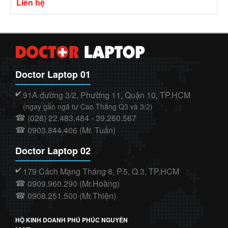
Liên hệ
Doctor Laptop 01
91A đường 3/2, Phường 11, Quận 10, TP.HCM
✔️
(ngay gần ngã tư Cao Thắng Q3 và 3/2)
(028) 22.483.484 - 39.260.567
☎
0903.844.406 (Mr. Tuấn)
☎
Doctor Laptop 02
179 Cách Mạng Tháng 8, P.5, Q.3, TP.HCM
✔️
0909.960.290 (Mr.Hoàng)
☎
0908.251.500 (Mr.Thiện)
☎
HỘ KINH DOANH PHÚ PHÚC NGUYÊN