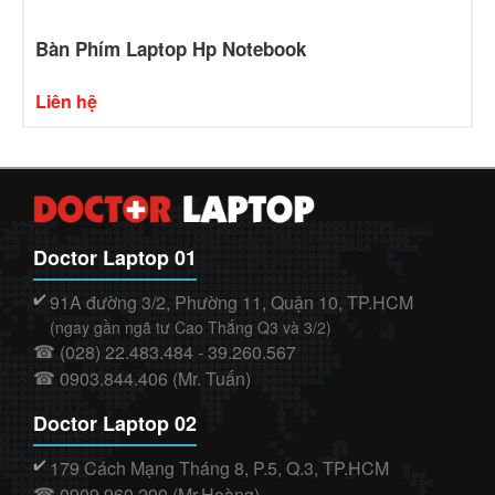
Bàn Phím Laptop Hp Notebook
Liên hệ
Doctor Laptop 01
91A đường 3/2, Phường 11, Quận 10, TP.HCM
✔️
(ngay gần ngã tư Cao Thắng Q3 và 3/2)
(028) 22.483.484 - 39.260.567
☎
0903.844.406 (Mr. Tuấn)
☎
Doctor Laptop 02
179 Cách Mạng Tháng 8, P.5, Q.3, TP.HCM
✔️
0909.960.290 (Mr.Hoàng)
☎