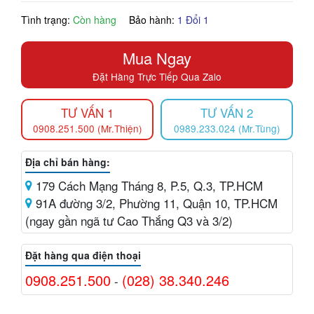
Tình trạng:
Còn hàng
Bảo hành:
1 Đổi 1
Mua Ngay
Đặt Hàng Trực Tiếp Qua Zalo
TƯ VẤN 1
TƯ VẤN 2
0908.251.500 (Mr.Thiện)
0989.233.024 (Mr.Tùng)
Địa chỉ bán hàng:
179 Cách Mạng Tháng 8, P.5, Q.3, TP.HCM
91A đường 3/2, Phường 11, Quận 10, TP.HCM
(ngay gần ngã tư Cao Thắng Q3 và 3/2)
Đặt hàng qua điện thoại
0908.251.500
(028) 38.340.246
-