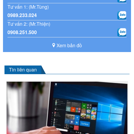
Tư vấn 1: (Mr.Tùng)
0989.233.024
Tư vấn 2: (Mr.Thiện)
0908.251.500
Xem bản đồ
Tin liên quan