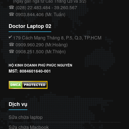
(ngay gần ngã tư Cao Thắng Q3 và 3/2)
(028) 22.483.484 - 39.260.567
☎
0903.844.406 (Mr. Tuấn)
☎
Doctor Laptop 02
179 Cách Mạng Tháng 8, P.5, Q.3, TP.HCM
✔️
0909.960.290 (Mr.Hoàng)
☎
0908.251.500 (Mr.Thiện)
☎
HỘ KINH DOANH PHÚ PHÚC NGUYÊN
MST: 8084601640-001
Dịch vụ
Sửa chữa laptop
Sửa chữa Macbook