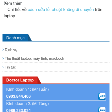
Xem thêm
+ Chi tiết về
cách sửa lỗi chuột không di chuyển
trên
laptop
Danh mục
Dịch vụ
Thủ thuật laptop, máy tính, macbook
Tin tức
Doctor Laptop
Kinh doanh 1: (Mr.Tuấn)
0903.844.406
Kinh doanh 2: (Mr.Tùng)
0989.233.024